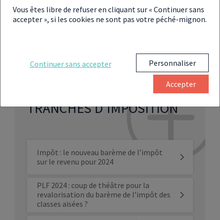
2025, alors que des avocats et notaires les
Vous êtes libre de refuser en cliquant sur « Continuer sans
appellent à agir avec prudence pour éviter des
accepter », si les cookies ne sont pas votre péché-mignon.
pénalités ou des poursuites.
Personnaliser
Continuer sans accepter
Accepter
À LIRE ÉGALEMENT SUR LES
TRANCHES D’IMPOSITION
Impôt : le nouveau barème de l’impôt
sur le revenu pour 2024
PLF 2024 : coup de théâtre pour la
revalorisation du barème de l’impôt des
classes aisées ?