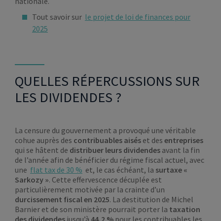
nationale.
Tout savoir sur
le projet de loi de finances pour
2025
QUELLES RÉPERCUSSIONS SUR
LES DIVIDENDES ?
La censure du gouvernement a provoqué une véritable
cohue auprès des
contribuables aisés
et des
entreprises
qui se hâtent de
distribuer leurs dividendes
avant la fin
de l’année afin de bénéficier du régime fiscal actuel, avec
une
flat tax de 30 %
et, le cas échéant, la
surtaxe «
Sarkozy
»
. Cette effervescence décuplée est
particulièrement motivée par la crainte d’un
durcissement fiscal en 2025
. La destitution de Michel
Barnier et de son ministère pourrait porter la
taxation
des dividendes
jusqu’à
44,2 %
pour les contribuables les