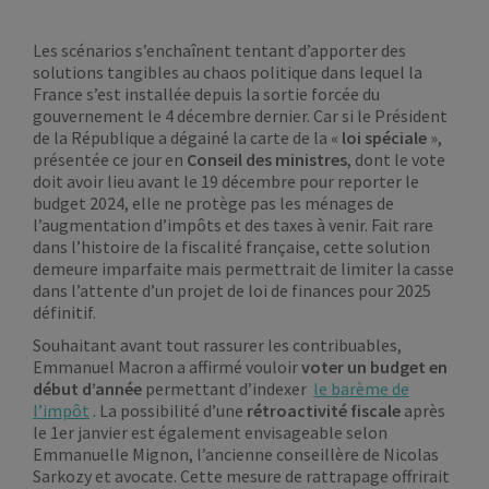
Les scénarios s’enchaînent tentant d’apporter des
solutions tangibles au chaos politique dans lequel la
France s’est installée depuis la sortie forcée du
gouvernement le 4 décembre dernier. Car si le Président
de la République a dégainé la carte de la «
loi spéciale
»,
présentée ce jour en
Conseil des ministres
, dont le vote
doit avoir lieu avant le 19 décembre pour reporter le
budget 2024, elle ne protège pas les ménages de
l’augmentation d’impôts et des taxes à venir. Fait rare
dans l’histoire de la fiscalité française, cette solution
demeure imparfaite mais permettrait de limiter la casse
dans l’attente d’un projet de loi de finances pour 2025
définitif.
Souhaitant avant tout rassurer les contribuables,
Emmanuel Macron a affirmé vouloir
voter un budget
en
début d’année
permettant d’indexer
le barème de
l’impôt
. La possibilité d’une
rétroactivité fiscale
après
le 1er janvier est également envisageable selon
Emmanuelle Mignon, l’ancienne conseillère de Nicolas
Sarkozy et avocate. Cette mesure de rattrapage offrirait