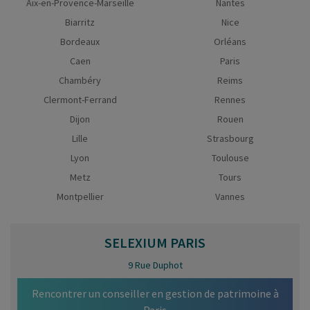
Aix-en-Provence-Marseille
Nantes
Biarritz
Nice
Bordeaux
Orléans
Caen
Paris
Chambéry
Reims
Clermont-Ferrand
Rennes
Dijon
Rouen
Lille
Strasbourg
Lyon
Toulouse
Metz
Tours
Montpellier
Vannes
SELEXIUM
PARIS
9 Rue Duphot
Rencontrer un conseiller en gestion de patrimoine à
Paris