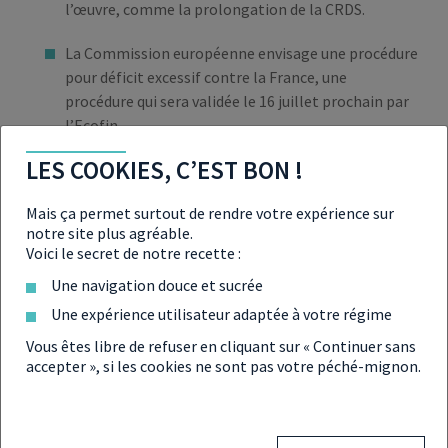
l’œuvre, comme la prolongation de la CRDS.
La Commission européenne envisage une procédure
pour déficit excessif contre la France, une
procédure qui sera validée le 16 juillet prochain par
l’Ecofin.
LES COOKIES, C’EST BON !
Mais ça permet surtout de rendre votre expérience sur
notre site plus agréable.
À LIRE ÉGALEMENT SUR
Voici le secret de notre recette :
L’ÉCONOMIE
Une navigation douce et sucrée
Une expérience utilisateur adaptée à votre régime
Vous êtes libre de refuser en cliquant sur « Continuer sans
accepter », si les cookies ne sont pas votre péché-mignon.
Economie mondiale : une embellie pour
2021 ?