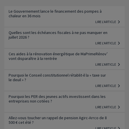
Lire l'article
Le Gouvernement lance le financement des pompes à
chaleur en 36 mois
LIRE L'ARTICLE
Quelles sont les échéances fiscales à ne pas manquer en
juillet 2026 ?
LIRE L'ARTICLE
Ces aides à la rénovation énergétique de MaPrimeRénov’
vont disparaître à la rentrée
LIRE L'ARTICLE
Pourquoi le Conseil constitutionnel rétablit-il la « taxe sur
le deuil » ?
LIRE L'ARTICLE
Pourquoi les PER des jeunes actifs investissent dans les
entreprises non cotées ?
LIRE L'ARTICLE
Allez-vous toucher un rappel de pension Agirc-Arrco de 8
500 € cet été ?
LIRE L'ARTICLE