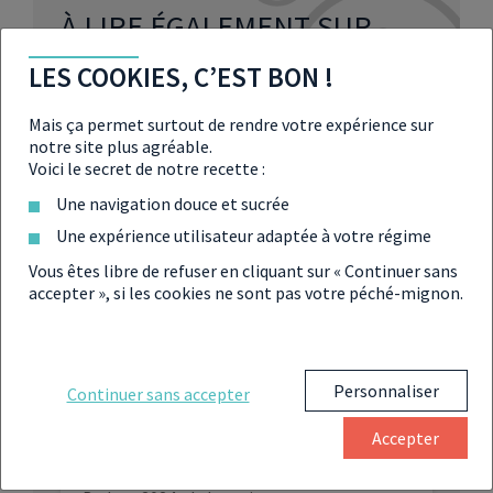
À LIRE ÉGALEMENT SUR
L’ÉCONOMIE
LES COOKIES, C’EST BON !
Mais ça permet surtout de rendre votre expérience sur
notre site plus agréable.
Economie mondiale : une embellie pour
Voici le secret de notre recette :
2021 ?
Une navigation douce et sucrée
Une expérience utilisateur adaptée à votre régime
La croissance économique française
revue à la baisse
Vous êtes libre de refuser en cliquant sur « Continuer sans
accepter », si les cookies ne sont pas votre péché-mignon.
La Fitch baisse la note de la France et
fait preuve de « pessimisme » sur sa
dette
Personnaliser
Continuer sans accepter
Dette Américaine : doit-on craindre une
faillite des États-Unis ?
Accepter