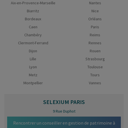
Aix-en-Provence-Marseille
Nantes
Biarritz
Nice
Bordeaux
Orléans
Caen
Paris
Chambéry
Reims
Clermont-Ferrand
Rennes
Dijon
Rouen
Lille
Strasbourg
Lyon
Toulouse
Metz
Tours
Montpellier
Vannes
SELEXIUM
PARIS
9 Rue Duphot
Rencontrer un conseiller en gestion de patrimoine à