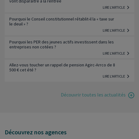
vont disparaître à la rentrée
LIRE L'ARTICLE
Pourquoi le Conseil constitutionnel rétablit-il la « taxe sur
le deuil » ?
LIRE L'ARTICLE
Pourquoi les PER des jeunes actifs investissent dans les
entreprises non cotées ?
LIRE L'ARTICLE
Allez-vous toucher un rappel de pension Agirc-Arrco de 8
500 € cet été ?
LIRE L'ARTICLE
Découvrir toutes les actualités
Découvrez nos agences