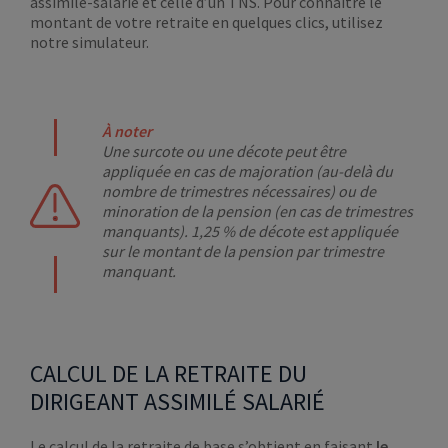
assimilé-salarié et celle d’un TNS. Pour connaître le
montant de votre retraite en quelques clics, utilisez
notre simulateur.
À noter
Une surcote ou une décote peut être
appliquée en cas de majoration (au-delà du
nombre de trimestres nécessaires) ou de
minoration de la pension (en cas de trimestres
manquants). 1,25 % de décote est appliquée
sur le montant de la pension par trimestre
manquant.
CALCUL DE LA RETRAITE DU
DIRIGEANT ASSIMILÉ SALARIÉ
Le calcul de la retraite de base s’obtient en faisant
le