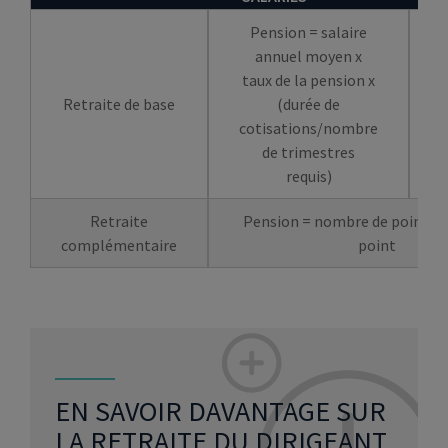
Pension = salaire
annuel moyen x
taux de la pension x
Retraite de base
(durée de
cotisations/nombre
de trimestres
requis)
l
Retraite
Pension = nombre de points x 
complémentaire
point
EN SAVOIR DAVANTAGE SUR
LA RETRAITE DU DIRIGEANT