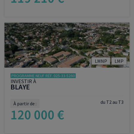
VOIR LE PROGRAMME
LMNP
LMP
PROGRAMME NEUF RÉF. 025-33-5260
INVESTIR À
BLAYE
du T2 au T3
À partir de :
120 000 €