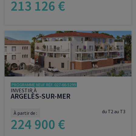
213 126 €
VOIR LE PROGRAMME
PROGRAMME NEUF RÉF. 027-66-5299
INVESTIR À
ARGELÈS-SUR-MER
du T2 au T3
À partir de :
224 900 €