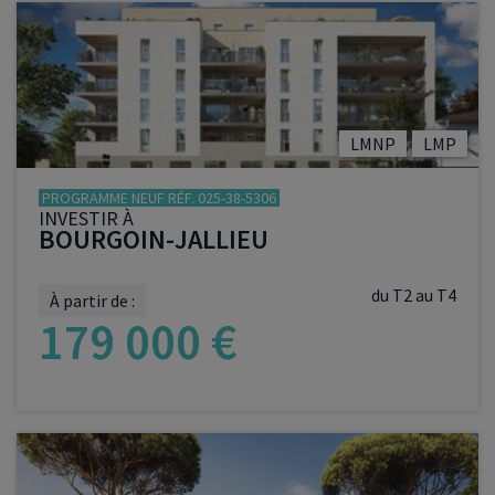
VOIR LE PROGRAMME
LMNP
LMP
PROGRAMME NEUF RÉF. 025-38-5306
INVESTIR À
BOURGOIN-JALLIEU
du T2 au T4
À partir de :
179 000 €
VOIR LE PROGRAMME