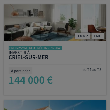
VOIR LE PROGRAMME
LMNP
LMP
PROGRAMME NEUF RÉF. 025-76-5046
INVESTIR À
CRIEL-SUR-MER
du T1 au T3
À partir de :
144 000 €
VOIR LE PROGRAMME