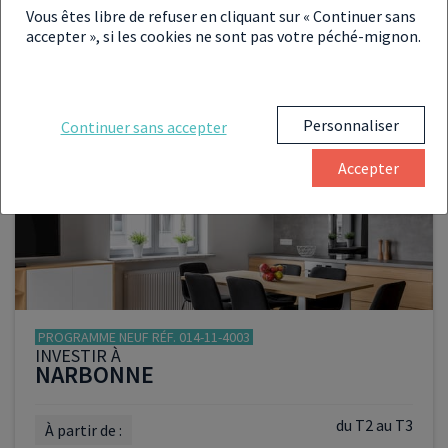
Vous êtes libre de refuser en cliquant sur « Continuer sans
du T2 au T4
accepter », si les cookies ne sont pas votre péché-mignon.
À partir de :
202 000 €
Personnaliser
Continuer sans accepter
Accepter
VOIR LE PROGRAMME
PROGRAMME NEUF RÉF. 014-11-4003
INVESTIR À
NARBONNE
du T2 au T3
À partir de :