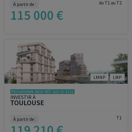
du T1 au T2
À partir de :
115 000 €
VOIR LE PROGRAMME
LMNP
LMP
PROGRAMME NEUF RÉF. 025-31-5151
INVESTIR À
TOULOUSE
T1
À partir de :
119 210 €