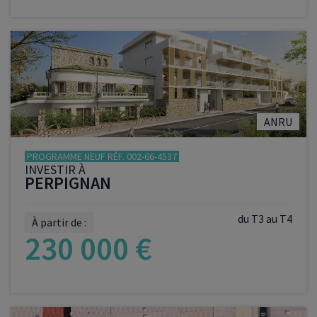
VOIR LE PROGRAMME
ANRU
PROGRAMME NEUF RÉF. 002-66-4537
INVESTIR À
PERPIGNAN
du T3 au T4
À partir de :
230 000 €