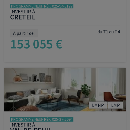
PROGRAMME NEUF RÉF. 025-94-5177
INVESTIR À
CRETEIL
du T1 au T4
À partir de :
153 055 €
VOIR LE PROGRAMME
LMNP
LMP
PROGRAMME NEUF RÉF. 025-27-5094
INVESTIR À