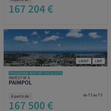
167 204 €
VOIR LE PROGRAMME
LMNP
LMP
PROGRAMME NEUF RÉF. 025-22-5179
INVESTIR À
PAIMPOL
du T2 au T3
À partir de :
167 500 €