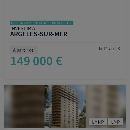
PROGRAMME NEUF RÉF. 002-66-5165
INVESTIR À
ARGELES-SUR-MER
du T1 au T3
À partir de :
149 000 €
VOIR LE PROGRAMME
LMNP
LMP