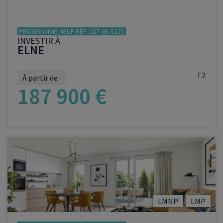
PROGRAMME NEUF RÉF. 027-66-5115
INVESTIR À
ELNE
T2
À partir de :
187 900 €
VOIR LE PROGRAMME
LMNP
LMP