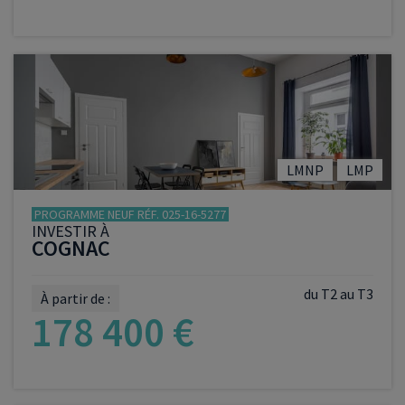
VOIR LE PROGRAMME
LMNP
LMP
PROGRAMME NEUF RÉF. 025-16-5277
INVESTIR À
COGNAC
du T2 au T3
À partir de :
178 400 €