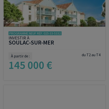
PROGRAMME NEUF RÉF. 025-33-5332
INVESTIR À
SOULAC-SUR-MER
du T2 au T4
À partir de :
145 000 €
VOIR LE PROGRAMME