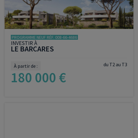
PROGRAMME NEUF RÉF. 008-66-4686
INVESTIR À
LE BARCARES
du T2 au T3
À partir de :
180 000 €
VOIR LE PROGRAMME