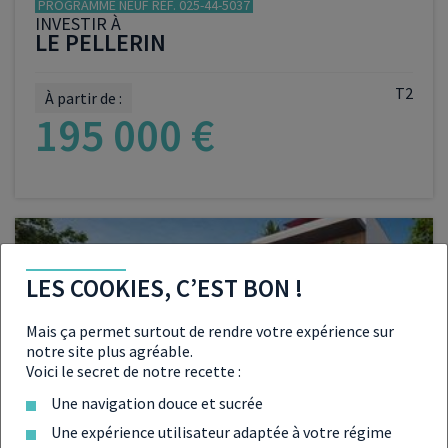
PROGRAMME NEUF RÉF. 025-44-5037
INVESTIR À
LE PELLERIN
T2
À partir de :
195 000 €
VOIR LE PROGRAMME
LES COOKIES, C’EST BON !
Mais ça permet surtout de rendre votre expérience sur
LMNP
LMP
notre site plus agréable.
Voici le secret de notre recette :
PROGRAMME NEUF RÉF. 025-74-5193
Une navigation douce et sucrée
INVESTIR À
RUMILLY
Une expérience utilisateur adaptée à votre régime