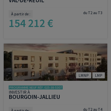
VAL-DE-REUIL
du T2 au T3
À partir de :
154 212 €
VOIR LE PROGRAMME
LMNP
LMP
PROGRAMME NEUF RÉF. 025-38-5307
INVESTIR À
BOURGOIN-JALLIEU
du T2 au T4
À partir de :