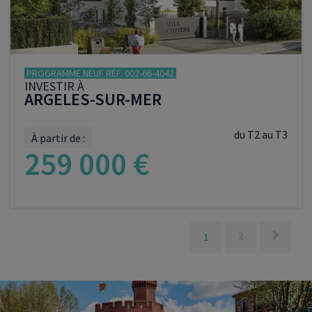
PROGRAMME NEUF RÉF. 002-66-4042
INVESTIR À
ARGELES-SUR-MER
du T2 au T3
À partir de :
259 000 €
VOIR LE PROGRAMME
2
1