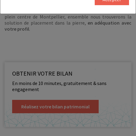
d’arriver à vos fins et de
réussir votre investissement
dans le
Languedoc-Roussillon. Ville ou campagne, périphérie ou
plein centre de Montpellier, ensemble nous trouverons la
solution de placement dans la pierre,
en adéquation avec
votre profil
.
OBTENIR VOTRE BILAN
En moins de 10 minutes, gratuitement & sans
engagement
Réalisez votre bilan patrimonial