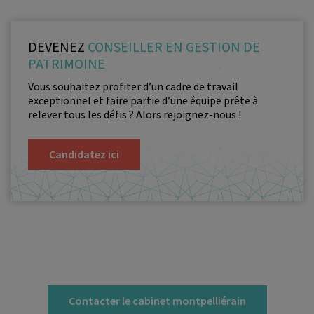
et 3 748 €/m2.
La ville en mutation et développement constant, ville jeune,
dynamique, trés attractive propose une grande diversité de
DEVENEZ
CONSEILLER EN GESTION DE
quartiers où chacun pourra trouver le mode de vie qu’il privilégie
PATRIMOINE
pour son foyer. Que vous soyez plutôt
urbain ou rural
,
futuriste
ou village
, de nature festive ou plutôt tranquille, Montpellier
Vous souhaitez profiter d’un cadre de travail
saura vous proposer une réelle diversité dans ses cadres de vie et
exceptionnel et faire partie d’une équipe prête à
ce en quelques kilomètres, vous n’aurez plus qu’à choisir où
relever tous les défis ? Alors rejoignez-nous !
investir!
Candidatez ici
Contacter le cabinet montpelliérain