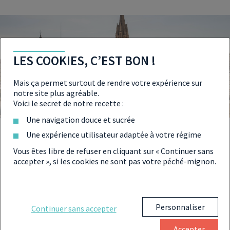
LES COOKIES, C’EST BON !
Mais ça permet surtout de rendre votre expérience sur
notre site plus agréable.
Voici le secret de notre recette :
Une navigation douce et sucrée
Une expérience utilisateur adaptée à votre régime
SELEXIUM, AGENCE DE COURTAGE
Vous êtes libre de refuser en cliquant sur « Continuer sans
IMMOBILIER À MONTPELLIER
accepter », si les cookies ne sont pas votre péché-mignon.
Le cabinet de
courtage immobilier
vous ouvre ses portes
afin que vous puissiez
vous projeter
dans des
Personnaliser
Continuer sans accepter
investissements qui vous ressemblent et
qui vous
rapporteront
. Avec l’aide de nos professionnels, soyez sûrs
Accepter