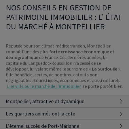
NOS CONSEILS EN GESTION DE
PATRIMOINE IMMOBILIER : L’ ÉTAT
DU MARCHÉ À MONTPELLIER
Réputée pour son climat méditerranéen, Montpellier
connaît l’une des plus
forte croissance économique et
démographique
de France. Ces dernières années, la
capitale du Languedoc-Roussillon n’a cessé de se
développer, lui valant même le surnom de
« La Surdouée »
.
Elle bénéficie, certes, de nombreux atouts non-
négligeables : touristiques, économiques et aussi culturels.
Une ville où le marché de l’immobilier
se porte plutôt bien.
Montpellier, attractive et dynamique
Métropole labellisée French Tech, Montpellier continue son
Les quartiers animés ont la cote
ascension au classement des villes prisées par les jeunes. En effet,
de nombreux sièges sociaux d’entreprises internationales y ont
Ville jeune, Montpellier concentre ses quartiers animés dans
L’éternel succès de Port-Marianne
élu domicile. De plus, Montpellier est réputée pour ses universités
l’hypercentre comme Comédie, Gambetta, Figuerolles ou encore