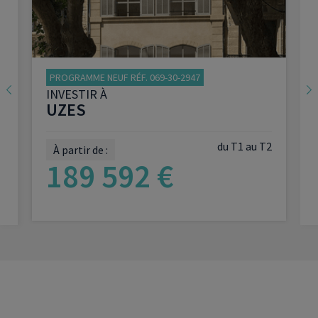
PROGRAMME NEUF RÉF. 069-30-2947
INVESTIR À
UZES
du T1 au T2
À partir de :
189 592 €
VOIR LE PROGRAMME