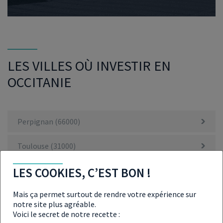
LES VILLES OÙ INVESTIR EN
OCCITANIE
Perpignan (66000)
Toulouse (31000)
LES COOKIES, C’EST BON !
Montpellier (34000)
Mais ça permet surtout de rendre votre expérience sur
Castanet-Tolosan (31320)
notre site plus agréable.
Voici le secret de notre recette :
Colomiers (31770)