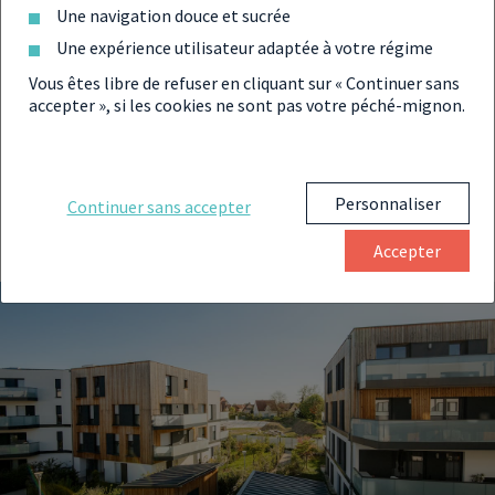
Une navigation douce et sucrée
Blagnac (31700)
Une expérience utilisateur adaptée à votre régime
Vous êtes libre de refuser en cliquant sur « Continuer sans
Saint-Orens-de-Gameville (31650)
accepter », si les cookies ne sont pas votre péché-mignon.
Beauzelle (31700)
Personnaliser
Continuer sans accepter
Cornebarrieu (31700)
Accepter