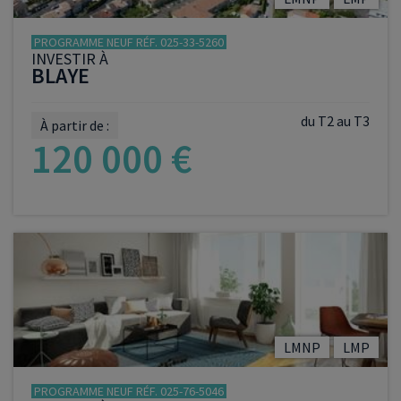
PROGRAMME NEUF RÉF. 025-33-5260
INVESTIR À
BLAYE
du T2 au T3
À partir de :
120 000 €
VOIR LE PROGRAMME
LMNP
LMP
PROGRAMME NEUF RÉF. 025-76-5046