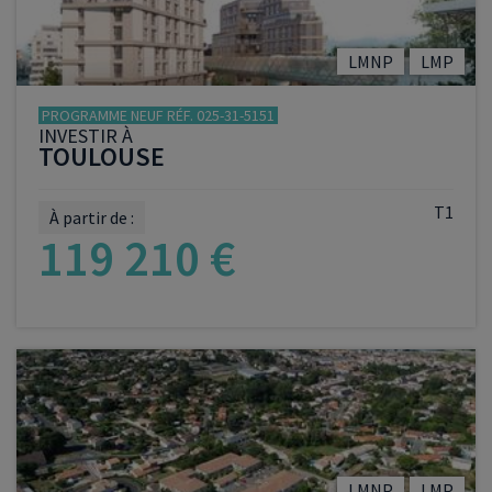
LMNP
LMP
PROGRAMME NEUF RÉF. 025-31-5151
INVESTIR À
TOULOUSE
T1
À partir de :
119 210 €
VOIR LE PROGRAMME
LMNP
LMP