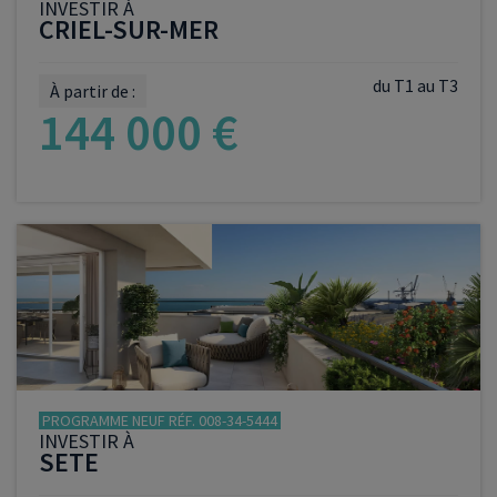
INVESTIR À
CRIEL-SUR-MER
du T1 au T3
À partir de :
144 000 €
VOIR LE PROGRAMME
PROGRAMME NEUF RÉF. 008-34-5444
INVESTIR À
SETE