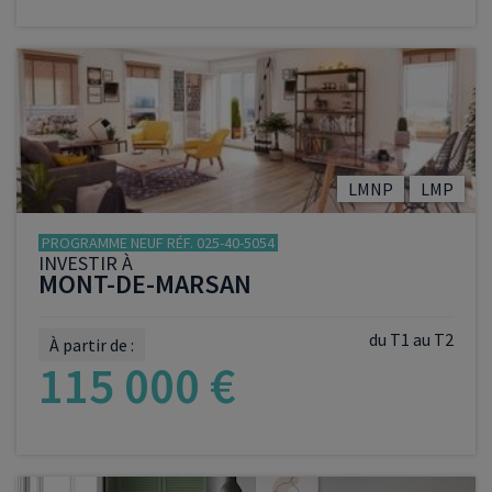
VOIR LE PROGRAMME
LMNP
LMP
PROGRAMME NEUF RÉF. 025-40-5054
INVESTIR À
MONT-DE-MARSAN
du T1 au T2
À partir de :
115 000 €