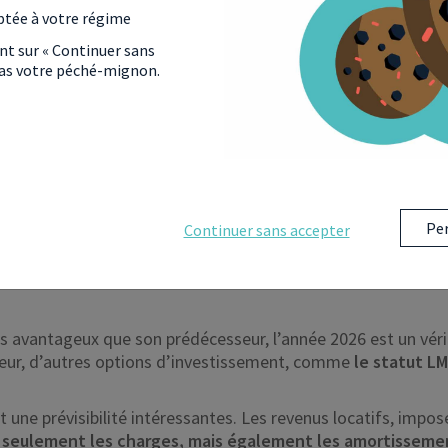
ptée à votre régime
ant sur « Continuer sans
 pas votre péché-mignon.
une fiscalité particulièrement avantageuse
. En effet, l’adm
a donc vous permettre d’
étoffer votre patrimoine immobilie
 la réussite. Alors n’attendez plus pour le télécharger.
Per
Continuer sans accepter
P EN 2026 ?
ns avantageux que son prédécesseur, l’année 2026 est un vérit
cteur, d’autres options d’investissement, comme
le statut L
et une prévisibilité intéressantes. Les revenus locatifs, impo
 seulement les charges, mais également les amortissement