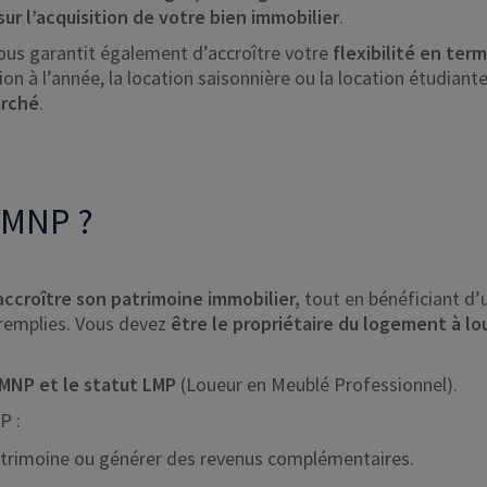
sur l’acquisition de votre bien immobilier
.
ous garantit également d’accroître votre
flexibilité en ter
tion à l’année, la location saisonnière ou la location étudian
arché
.
LMNP ?
 accroître son patrimoine immobilier,
tout en bénéficiant d’
 remplies. Vous devez
être le propriétaire du logement
à lo
LMNP et le statut LMP
(Loueur en Meublé Professionnel).
P :
 patrimoine ou générer des revenus complémentaires.