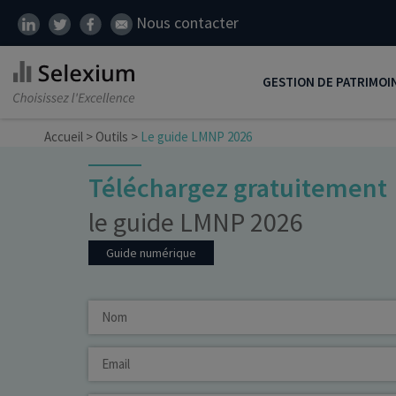
Nous contacter
GESTION DE PATRIMOI
Accueil
>
Outils
>
Le guide LMNP 2026
Développer son patrim
Réduire ses impôts
Téléchargez gratuitement
Préparer sa retraite
le guide LMNP 2026
Transmission de patrim
Guide numérique
SCI
Protéger ses proches
Comment placer son ar
Défiscalisation