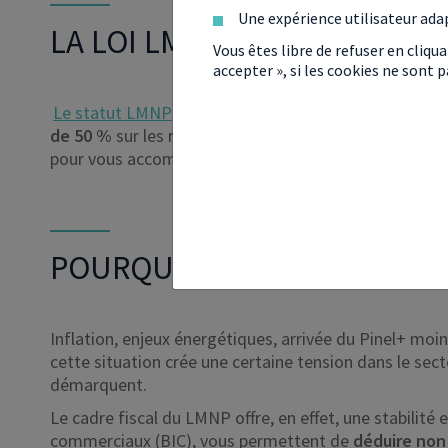
Une expérience utilisateur ada
LA LOI LMNP EN BREF
Vous êtes libre de refuser en cliqu
accepter », si les cookies ne sont
Le statut LMNP
offre un
cadre juridique souple et 
de 50 %
sur les revenus générés. Investir en LMNP v
pour vous accompagner dans votre projet et en assurer
POURQUOI INVESTIR EN LMN
Inflation, enjeux énergétiques, arrivée du Pinel+ moi
cette situation crée une certaine tension dans le se
démarquent.
Le cadre fiscal du LMNP offre, en effet, une stabilité 
commerciaux (BIC), vous permettent de
déduire non