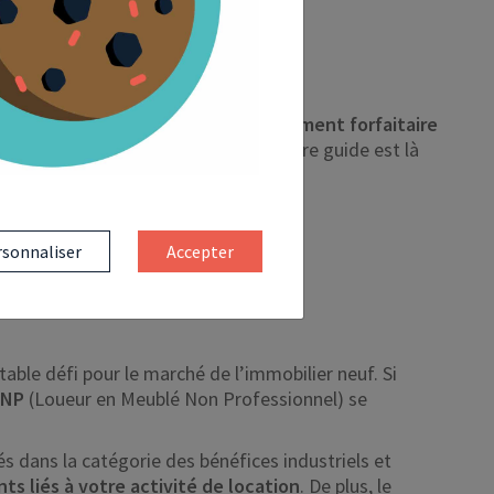
inistration fiscale applique un
abattement forfaitaire
r tout en réduisant vos impôts
. Notre guide est là
sonnaliser
Accepter
able défi pour le marché de l’immobilier neuf. Si
MNP
(Loueur en Meublé Non Professionnel) se
sés dans la catégorie des bénéfices industriels et
s liés à votre activité de location
. De plus, le