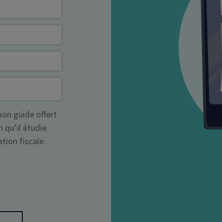
Déficit foncier
reprise
Loi Pinel
Anciens dispositifs
Investissement locatif
mon guide offert
n qu’il étudie
ion fiscale.