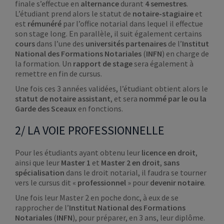
finale s’effectue en
alternance
durant
4 semestres
.
L’étudiant prend alors le statut de
notaire-stagiaire
et
est
rémunéré
par l’office notarial dans lequel il effectue
son stage long. En parallèle, il suit également certains
cours
dans l’une des
universités partenaires
de l’
Institut
National des Formations Notariales
(
INFN
) en charge de
la formation. Un
rapport de stage
sera également à
remettre en fin de cursus.
Une fois ces 3 années validées, l’étudiant obtient alors le
statut de notaire assistant
, et sera
nommé par le ou la
Garde des Sceaux
en fonctions.
2/ LA VOIE PROFESSIONNELLE
Pour les étudiants ayant obtenu leur
licence en droit
,
ainsi que leur
Master 1
et
Master 2 en droit
,
sans
spécialisation
dans le droit notarial, il faudra se tourner
vers le cursus dit «
professionnel
» pour
devenir notaire
.
Une fois leur Master 2 en poche donc, à eux de se
rapprocher de l’
Institut National des Formations
Notariales
(
INFN
), pour préparer, en 3 ans, leur diplôme.