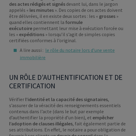
des actes rédigés et signés
devant lui, dans le jargon
appelés «
les minutes
». Des copies de ces actes doivent
être délivrées, il en existe deux sortes : les «
grosses
»
quand elles contiennent la
formule
exécutoire
permettant leur mise à exécution forcée ou
les «
expéditions
» lorsqu’il s’agit de simples copies
certifiées conformes à l’original.
A lire aussi :
le rôle du notaire lors d’une vente
immobilière
UN RÔLE D’AUTHENTIFICATION ET DE
CERTIFICATION
Vérifier
l’identité et la capacité des signataires
,
s’assurer de la véracité des renseignements essentiels
contenus dans l’acte (dans le but par exemple
d’authentifier la propriété d’un bien), et
empêcher
l’adoption de clauses illégales
, fait également partie de
ses attributions. En effet, le notaire a pour obligation de
fournir à ses clients un
devoir de conseil
dans la