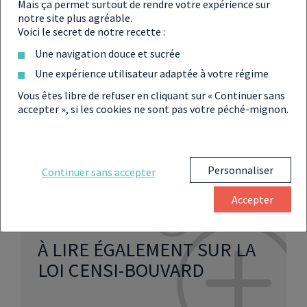
Mais ça permet surtout de rendre votre expérience sur
L’achat d’un appartement pour son enfant en
notre site plus agréable.
études supérieures est un investissement
Voici le secret de notre recette :
permettant de réaliser des économies sur le long
Une navigation douce et sucrée
terme tout en se constituant un patrimoine
Une expérience utilisateur adaptée à votre régime
immobilier.
Vous êtes libre de refuser en cliquant sur « Continuer sans
Avant de choisir le bien à acheter, il est important
accepter », si les cookies ne sont pas votre péché-mignon.
de comparer les prix à la vente et les loyers
pratiqués dans les villes et les quartiers concernés
par la recherche de logement.
Personnaliser
Continuer sans accepter
Accepter
À LIRE ÉGALEMENT SUR LA
LOI CENSI-BOUVARD