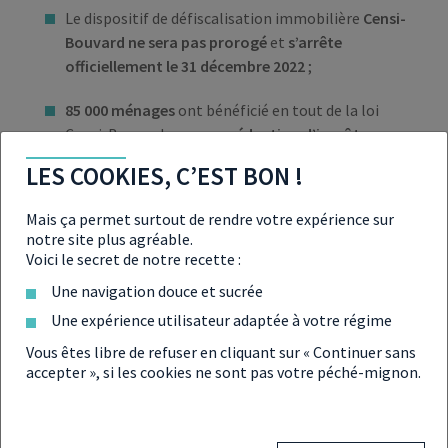
Le dispositif de défiscalisation immobilière
Censi-
Bouvard ne sera pas prorogé
et
s’arrête
officiellement le 31 décembre 2022
;
85 000 ménages
ont bénéficié en tout de la loi
Censi-Bouvard pour une
réduction d’impôt
moyenne de 18 000 €
;
LES COOKIES, C’EST BON !
Il est
toujours possible de profiter du dispositif
Mais ça permet surtout de rendre votre expérience sur
avant sa clôture ;
notre site plus agréable.
Voici le secret de notre recette :
D’autres mécanismes de défiscalisation
Une navigation douce et sucrée
immobilière existent pour
basculer vers une
nouvelle voie d’optimisation fiscale
.
Une expérience utilisateur adaptée à votre régime
Vous êtes libre de refuser en cliquant sur « Continuer sans
accepter », si les cookies ne sont pas votre péché-mignon.