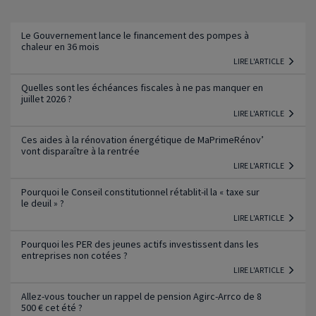
Lire l'article
Le Gouvernement lance le financement des pompes à
chaleur en 36 mois
LIRE L'ARTICLE
Quelles sont les échéances fiscales à ne pas manquer en
juillet 2026 ?
LIRE L'ARTICLE
Ces aides à la rénovation énergétique de MaPrimeRénov’
vont disparaître à la rentrée
LIRE L'ARTICLE
Pourquoi le Conseil constitutionnel rétablit-il la « taxe sur
le deuil » ?
LIRE L'ARTICLE
Pourquoi les PER des jeunes actifs investissent dans les
entreprises non cotées ?
LIRE L'ARTICLE
Allez-vous toucher un rappel de pension Agirc-Arrco de 8
500 € cet été ?