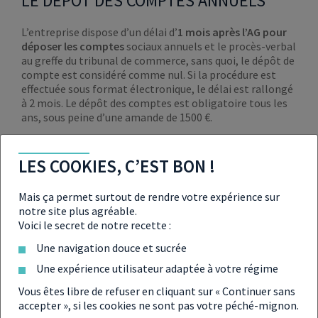
LE DÉPÔT DES COMPTES ANNUELS
L’entreprise dispose d’un délai d’
1 mois après l’AG pour
déposer les comptes
sociaux annuels et le procès-verbal
au greffe du tribunal de commerce, sans quoi, le dépôt de
compte est considéré comme nul. Si la procédure est
effectuée sous format électronique, le délai est rallongé
à 2 mois. Le dépôt des comptes est obligatoire tous les
ans, sous peine d’une amande de 1500 €.
LES COOKIES, C’EST BON !
Bon à savoir
L’
option de confidentialité
peut être réclamée
Mais ça permet surtout de rendre votre expérience sur
au moment du dépôt des comptes. Selon le
notre site plus agréable.
chiffre d’affaires de l’entreprise et son effectif,
Voici le secret de notre recette :
les comptes peuvent ne pas être rendus
Une navigation douce et sucrée
publics à la demande de la société.
Une expérience utilisateur adaptée à votre régime
Vous êtes libre de refuser en cliquant sur « Continuer sans
accepter », si les cookies ne sont pas votre péché-mignon.