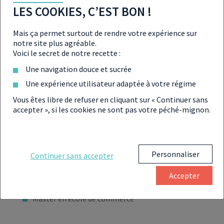
LES COOKIES, C’EST BON !
QUESTIONS RÉPONSES
Mais ça permet surtout de rendre votre expérience sur
notre site plus agréable.
Voici le secret de notre recette :
QUELLES SONT LES FORMATIONS
Une navigation douce et sucrée
POUR DEVENIR AVOCAT D’AFFAIRES ?
Une expérience utilisateur adaptée à votre régime
Pour
devenir avocat en droit des affaires
, un
Vous êtes libre de refuser en cliquant sur « Continuer sans
baccalauréat général de
filière ES
de préférence,
accepter », si les cookies ne sont pas votre péché-mignon.
mais aussi L ou S sont indispensables pour engager des
études en master de droit
. Plusieurs
masters professionnels permettent de suivre cette voie
:
Personnaliser
Continuer sans accepter
Master en économie et gestion mention droit
Accepter
public ou droit privé
Master en école de commerce