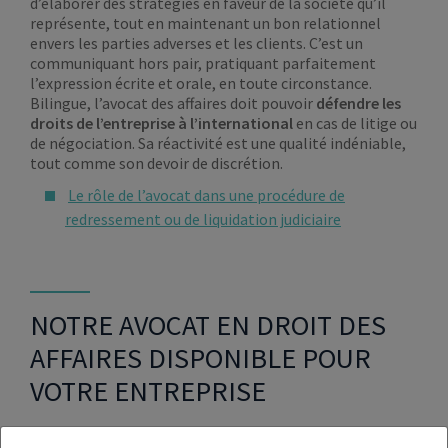
d’élaborer des stratégies en faveur de la société qu’il
représente, tout en maintenant un bon relationnel
envers les parties adverses et les clients. C’est un
communiquant hors pair, pratiquant parfaitement
l’expression écrite et orale, en toute circonstance.
Bilingue, l’avocat des affaires doit pouvoir
défendre les
droits de l’entreprise à l’international
en cas de litige ou
de négociation. Sa réactivité est une qualité indéniable,
tout comme son devoir de discrétion.
Le rôle de l’avocat dans une procédure de
redressement ou de liquidation judiciaire
NOTRE AVOCAT EN DROIT DES
AFFAIRES DISPONIBLE POUR
VOTRE ENTREPRISE