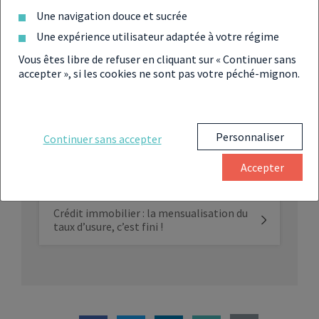
d’usure
Une navigation douce et sucrée
Une expérience utilisateur adaptée à votre régime
Crédit immobilier : le taux d’usure à son
Vous êtes libre de refuser en cliquant sur « Continuer sans
plus haut niveau depuis 2012
accepter », si les cookies ne sont pas votre péché-mignon.
Crédit immobilier : le taux d’usure frôle
les 6 % et pourtant certaines banques
rouvrent les vannes
Personnaliser
Continuer sans accepter
Taux d’usure : il dépasse les 6 % en
Accepter
décembre avant de se stabiliser
Crédit immobilier : la mensualisation du
taux d’usure, c’est fini !