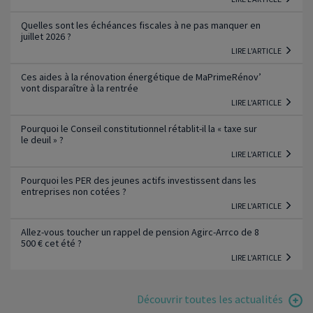
Quelles sont les échéances fiscales à ne pas manquer en
juillet 2026 ?
LIRE L'ARTICLE
Ces aides à la rénovation énergétique de MaPrimeRénov’
vont disparaître à la rentrée
LIRE L'ARTICLE
Pourquoi le Conseil constitutionnel rétablit-il la « taxe sur
le deuil » ?
LIRE L'ARTICLE
Pourquoi les PER des jeunes actifs investissent dans les
entreprises non cotées ?
LIRE L'ARTICLE
Allez-vous toucher un rappel de pension Agirc-Arrco de 8
500 € cet été ?
LIRE L'ARTICLE
Découvrir toutes les actualités