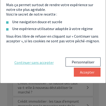
bancal des marchés énergétiques et compte tenu du
Mais ça permet surtout de rendre votre expérience sur
contexte politique tricolore à fleur de peau, certains
notre site plus agréable.
experts préfèrent jouer la carte de la prudence. Selon
Voici le secret de notre recette :
eux, la stabilité des taux est une opportunité à saisir, en
prévision d’un
retournement de situation
probable
Une navigation douce et sucrée
avant la
fin de l’année 2025
.
Une expérience utilisateur adaptée à votre régime
Vous êtes libre de refuser en cliquant sur « Continuer sans
accepter », si les cookies ne sont pas votre péché-mignon.
À LIRE ÉGALEMENT SUR LE
CRÉDIT IMMOBILIER EN
Personnaliser
2025
Continuer sans accepter
Accepter
Crédit immobilier : la hausse des taux
va-t-elle à nouveau déstabiliser le
marché ?
Crédit immobilier : les taux d’emprunt
menacés par la mauvaise note de la