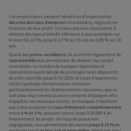
Ces emprunteurs peuvent bénéficier d’importantes
décotes des taux d’emprunt
immobiliers, négociés en
fonction de leur profil. Certains dossiers réussissent à
obtenir des taux d’intérêt inférieurs à ceux pratiqués sur
le marché, à 3 %, jusqu’à 2,7 % sur 15 ans ou 2,85 % sur 20
ans.
Quant aux
primo-accédants
, ils profitent également de
taux bonifiés
leur permettant de réaliser leur projet
immobilier. Le nombre de banques régionales et
mutualistes ayant décidé de prolonger leurs dispositifs
de prêts bonifiés jusqu’à fin 2025 ne cesse d’augmenter.
Cette typologie d’emprunteurs intéresse
particulièrement les établissements bancaires, que ce
soit pour leurs livrets ou leurs comptes d’épargne. Afin
d’appâter ces nouveaux clients, les banques n’hésitent
pas à leur proposer un
taux d’emprunt complémentaire
entre
0 % et 2 %
, pouvant couvrir jusqu’à 50 000 € du
financement du projet. Un coup de pouce non
négligeable, leur permettant de couvrir
jusqu’à 10 %
du
montant total de
leur achat immobilier
, réduisant ainsi