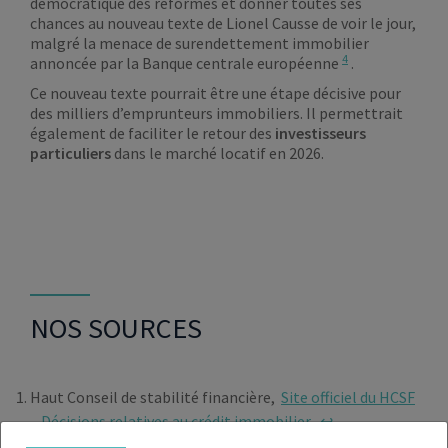
démocratique des réformes et donner toutes ses
chances au nouveau texte de Lionel Causse de voir le jour,
malgré la menace de surendettement immobilier
4
annoncée par la Banque centrale européenne
.
Ce nouveau texte pourrait être une étape décisive pour
des milliers d’emprunteurs immobiliers. Il permettrait
également de faciliter le retour des
investisseurs
particuliers
dans le marché locatif en 2026.
NOS SOURCES
Haut Conseil de stabilité financière,
Site officiel du HCSF
– Décisions relatives au crédit immobilier
↩︎
Assemblée nationale,
Proposition de loi n° 2652 visant à