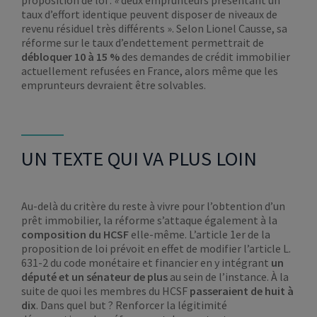
proposition de loi :
«
deux emprunteurs présentant un
taux d’effort identique peuvent disposer de niveaux de
revenu résiduel très différents ». Selon Lionel Causse, sa
réforme sur le taux d’endettement permettrait de
débloquer 10 à 15 %
des demandes de crédit immobilier
actuellement refusées en France, alors même que les
emprunteurs devraient être solvables.
UN TEXTE QUI VA PLUS LOIN
Au-delà du critère du reste à vivre pour l’obtention d’un
prêt immobilier, la réforme s’attaque également à la
composition du HCSF
elle-même. L’article 1er de la
proposition de loi prévoit en effet de modifier l’article L.
631-2 du code monétaire et financier en y intégrant
un
député et un sénateur de plus
au sein de l’instance. À la
suite de quoi les membres du HCSF
passeraient de huit à
dix
. Dans quel but ? Renforcer la légitimité