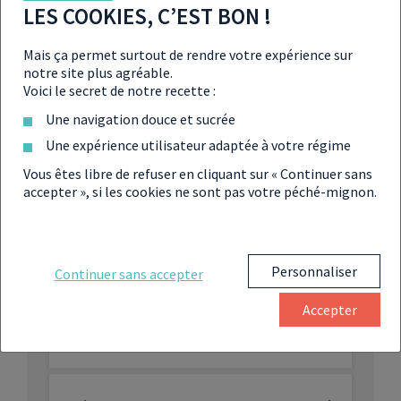
LES COOKIES, C’EST BON !
compléter les dispositions applicables au Haut Conseil
de stabilité financière
↩︎
Mais ça permet surtout de rendre votre expérience sur
Banque de France,
Statistiques mensuelles – Crédits aux
notre site plus agréable.
particuliers (Stat Info)
↩︎
Voici le secret de notre recette :
Banque centrale européenne (BCE),
Avis officiels sur les
Une navigation douce et sucrée
législations nationales
↩︎
Une expérience utilisateur adaptée à votre régime
Vous êtes libre de refuser en cliquant sur « Continuer sans
accepter », si les cookies ne sont pas votre péché-mignon.
À LIRE ÉGALEMENT SUR LE
CRÉDIT IMMOBILIER
Personnaliser
Continuer sans accepter
Accepter
5 conseils pour réussir son emprunt
immobilier