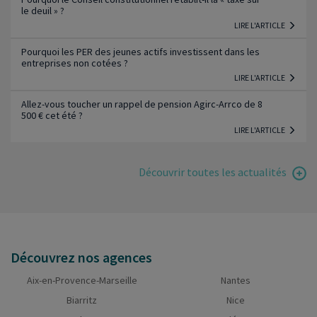
le deuil » ?
LIRE L'ARTICLE
Pourquoi les PER des jeunes actifs investissent dans les
entreprises non cotées ?
LIRE L'ARTICLE
Allez-vous toucher un rappel de pension Agirc-Arrco de 8
500 € cet été ?
LIRE L'ARTICLE
Découvrir toutes les actualités
Découvrez nos agences
Aix-en-Provence-Marseille
Nantes
Biarritz
Nice