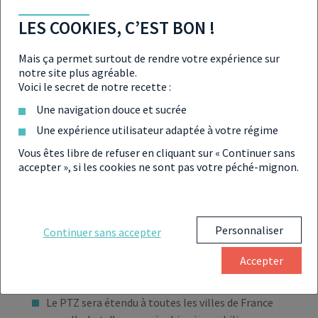
EN RÉSUMÉ
LES COOKIES, C’EST BON !
Mais ça permet surtout de rendre votre expérience sur
notre site plus agréable.
François Bayrou a déposé deux 49.3 pour faire
Voici le secret de notre recette :
passer le budget 2025 et la première partie du
Une navigation douce et sucrée
PLFSS 2025 ;
Une expérience utilisateur adaptée à votre régime
Une motion de censure doit être soumise au vote ce
Vous êtes libre de refuser en cliquant sur « Continuer sans
mercredi 5 février, déposée par le groupe LFI ;
accepter », si les cookies ne sont pas votre péché-mignon.
Le texte prévoit un barème de l’impôt à 1,8 %
contre 2 % dans les mesures précédentes ;
Personnaliser
Continuer sans accepter
Les revenus les plus aisés et les grandes entreprises
devront respecter le plancher fiscal de 20 % pour
Accepter
les tranches fiscales les plus hautes ;
Le PTZ sera étendu à toutes les villes de France