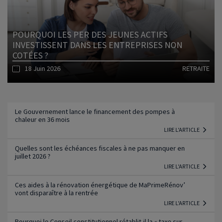
POURQUOI LES PER DES JEUNES ACTIFS
INVESTISSENT DANS LES ENTREPRISES NON
COTÉES ?
18 Juin 2026
RETRAITE
Lire l'article
Le Gouvernement lance le financement des pompes à
chaleur en 36 mois
LIRE L'ARTICLE
Quelles sont les échéances fiscales à ne pas manquer en
juillet 2026 ?
LIRE L'ARTICLE
Ces aides à la rénovation énergétique de MaPrimeRénov’
vont disparaître à la rentrée
LIRE L'ARTICLE
Pourquoi le Conseil constitutionnel rétablit-il la « taxe sur