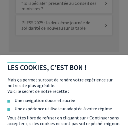
“loi spéciale” présentée au Conseil des
ministres ?
PLFSS 2025 : la deuxième journée de
solidarité de nouveau sur la table
LES COOKIES, C’EST BON !
Partager
Mais ça permet surtout de rendre votre expérience sur
notre site plus agréable.
Voici le secret de notre recette :
Une navigation douce et sucrée
Une expérience utilisateur adaptée à votre régime
Vous êtes libre de refuser en cliquant sur « Continuer sans
accepter », si les cookies ne sont pas votre péché-mignon.