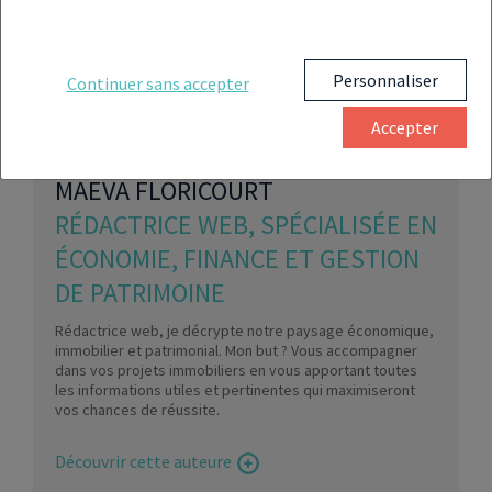
Personnaliser
Continuer sans accepter
Accepter
MAEVA FLORICOURT
RÉDACTRICE WEB, SPÉCIALISÉE EN
ÉCONOMIE, FINANCE ET GESTION
DE PATRIMOINE
Rédactrice web, je décrypte notre paysage économique,
immobilier et patrimonial. Mon but ? Vous accompagner
dans vos projets immobiliers en vous apportant toutes
les informations utiles et pertinentes qui maximiseront
vos chances de réussite.
Découvrir cette auteure