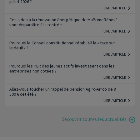
juillet 2026 ?
LIRE L'ARTICLE
Ces aides à la rénovation énergétique de MaPrimeRénov’
vont disparaître à la rentrée
LIRE L'ARTICLE
Pourquoi le Conseil constitutionnel rétablit-il la « taxe sur
le deuil » ?
LIRE L'ARTICLE
Pourquoi les PER des jeunes actifs investissent dans les
entreprises non cotées ?
LIRE L'ARTICLE
Allez-vous toucher un rappel de pension Agirc-Arrco de 8
500 € cet été ?
LIRE L'ARTICLE
Découvrir toutes les actualités