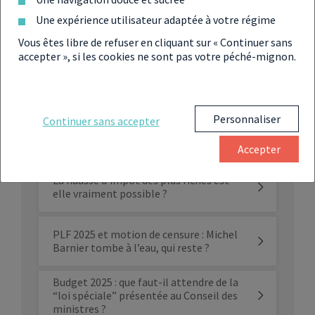
FINANCES POUR 2025
Une expérience utilisateur adaptée à votre régime
Vous êtes libre de refuser en cliquant sur « Continuer sans
accepter », si les cookies ne sont pas votre péché-mignon.
Budget 2025 : impôt, entreprises,
retraite et climat, ces quatre pôles
ciblés par le PLF
Personnaliser
Continuer sans accepter
Impôts : l’exit tax fait son grand retour
dans le PLF 2025
Accepter
La hausse d’impôt des plus riches est-
elle vraiment possible ?
PLF 2025 et motion de censure : Michel
Barnier tombe à l’eau, qui reste ?
Budget 2025 : que faut-il attendre de la
“loi spéciale” présentée au Conseil des
ministres ?