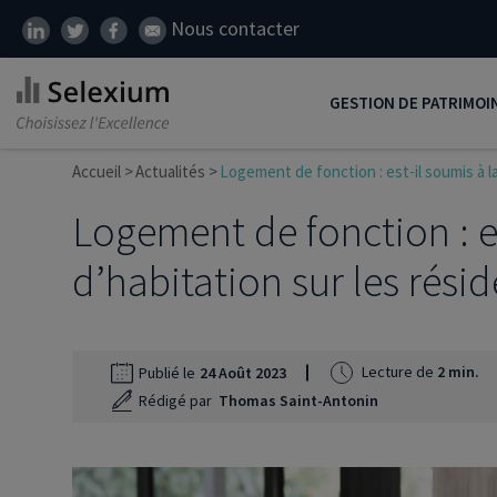
Nous contacter
GESTION DE PATRIMOI
Accueil
Actualités
Logement de fonction : est-il soumis à l
Développer son patrim
Logement de fonction : es
Réduire ses impôts
Préparer sa retraite
d’habitation sur les rési
Transmission de patrim
SCI
Lecture de
2 min.
Publié le
24 Août 2023
Protéger ses proches
Rédigé par
Thomas Saint-Antonin
Comment placer son ar
Défiscalisation