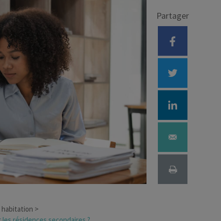
Partager
Déficit foncier
reprise
Loi Pinel
Anciens dispositifs
Investissement locatif
 habitation
r les résidences secondaires ?