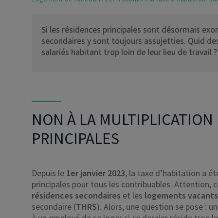
Si les résidences principales sont désormais exo
secondaires y sont toujours assujetties. Quid d
salariés habitant trop loin de leur lieu de travail 
NON À LA MULTIPLICATION
PRINCIPALES
Depuis le
1er janvier 2023
, la taxe d’habitation a 
principales pour tous les contribuables. Attention, 
résidences secondaires
et les
logements vacants
secondaire (
THRS
). Alors, une question se pose : un
à un employé de se loger si ce dernier réside trop loi