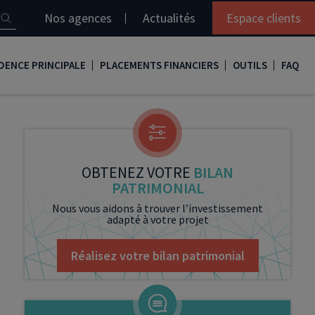
Nos agences
Actualités
Espace clients
DENCE PRINCIPALE
PLACEMENTS FINANCIERS
OUTILS
FAQ
it immobilier
Assurance vie
Simulation loi Denormandie
e
nir propriétaire
Compte titres
Comment réaliser son bilan patrimonial ?
ux
meilleurs taux
PERP
Le guide de la loi Denormandie 2026
OBTENEZ VOTRE
BILAN
PATRIMONIAL
e
urance de prêt immobilier
PER
Simulation prêt immobilier
Nous vous aidons à trouver l’investissement
adapté à votre projet
gocier son crédit immobilier
PEA
Nos vidéos
Loi Madelin
Nos Podcasts
Réalisez votre bilan patrimonial
SCPI
FCPI