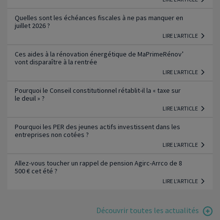
Quelles sont les échéances fiscales à ne pas manquer en
juillet 2026 ?
LIRE L'ARTICLE
Ces aides à la rénovation énergétique de MaPrimeRénov’
vont disparaître à la rentrée
LIRE L'ARTICLE
Pourquoi le Conseil constitutionnel rétablit-il la « taxe sur
le deuil » ?
LIRE L'ARTICLE
Pourquoi les PER des jeunes actifs investissent dans les
entreprises non cotées ?
LIRE L'ARTICLE
Allez-vous toucher un rappel de pension Agirc-Arrco de 8
500 € cet été ?
LIRE L'ARTICLE
Découvrir toutes les actualités