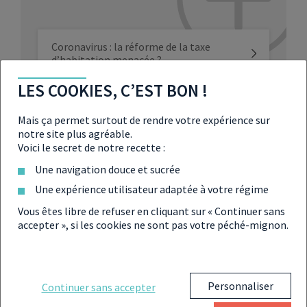
Coronavirus : la réforme de la taxe
d’habitation menacée ?
LES COOKIES, C’EST BON !
Taxe d’habitation : vers un report de sa
suppression ?
Mais ça permet surtout de rendre votre expérience sur
notre site plus agréable.
Voici le secret de notre recette :
Logement de fonction : est-il soumis à
la taxe d’habitation ?
Une navigation douce et sucrée
Une expérience utilisateur adaptée à votre régime
Taxe d’habitation adressée à des
Vous êtes libre de refuser en cliquant sur « Continuer sans
enfants : le fisc se prend les pieds dans
le tapis
accepter », si les cookies ne sont pas votre péché-mignon.
Personnaliser
Continuer sans accepter