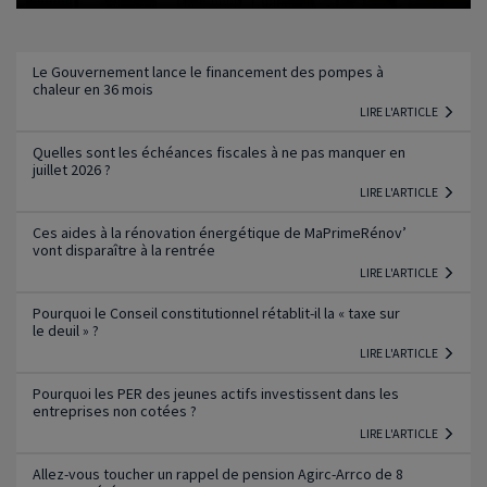
Lire l'article
Le Gouvernement lance le financement des pompes à
chaleur en 36 mois
LIRE L'ARTICLE
Quelles sont les échéances fiscales à ne pas manquer en
juillet 2026 ?
LIRE L'ARTICLE
Ces aides à la rénovation énergétique de MaPrimeRénov’
vont disparaître à la rentrée
LIRE L'ARTICLE
Pourquoi le Conseil constitutionnel rétablit-il la « taxe sur
le deuil » ?
LIRE L'ARTICLE
Pourquoi les PER des jeunes actifs investissent dans les
entreprises non cotées ?
LIRE L'ARTICLE
Allez-vous toucher un rappel de pension Agirc-Arrco de 8