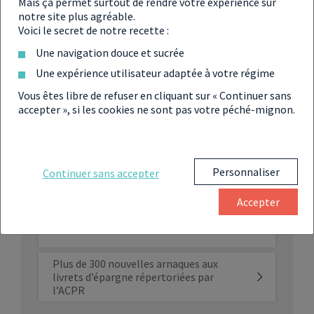
Comment détecter les fake news
Mais ça permet surtout de rendre votre expérience sur
financières
notre site plus agréable.
Voici le secret de notre recette :
Une navigation douce et sucrée
Faux placements financiers : une perte
colossale de 70 000 € par victime
Une expérience utilisateur adaptée à votre régime
Vous êtes libre de refuser en cliquant sur « Continuer sans
Conseils financiers : attention aux
accepter », si les cookies ne sont pas votre péché-mignon.
influenceurs !
Faux mails de notaires : attention à
Personnaliser
Continuer sans accepter
cette nouvelle arnaque !
Accepter
Placements financiers : méfiance sur
les réseaux sociaux
Plus de 300 nouvelles arnaques aux
livrets d’épargne répertoriées par
l’ACPR