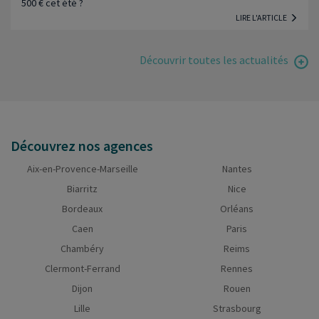
500 € cet été ?
LIRE L'ARTICLE
Découvrir toutes les actualités
Découvrez nos agences
Aix-en-Provence-Marseille
Nantes
Biarritz
Nice
Bordeaux
Orléans
Caen
Paris
Chambéry
Reims
Clermont-Ferrand
Rennes
Dijon
Rouen
Lille
Strasbourg