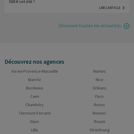
500 € cet été ?
LIRE L'ARTICLE
Découvrir toutes les actualités
Découvrez nos agences
Aix-en-Provence-Marseille
Nantes
Biarritz
Nice
Bordeaux
Orléans
Caen
Paris
Chambéry
Reims
Clermont-Ferrand
Rennes
Dijon
Rouen
Lille
Strasbourg