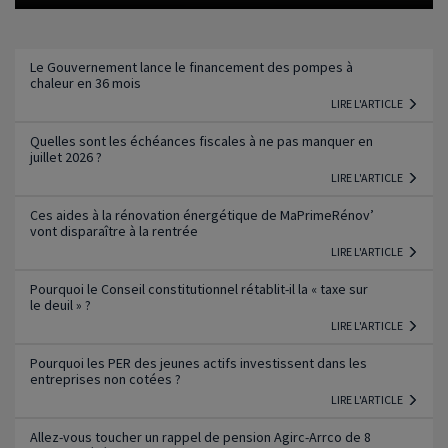
Lire l'article
Le Gouvernement lance le financement des pompes à
chaleur en 36 mois
LIRE L'ARTICLE
Quelles sont les échéances fiscales à ne pas manquer en
juillet 2026 ?
LIRE L'ARTICLE
Ces aides à la rénovation énergétique de MaPrimeRénov’
vont disparaître à la rentrée
LIRE L'ARTICLE
Pourquoi le Conseil constitutionnel rétablit-il la « taxe sur
le deuil » ?
LIRE L'ARTICLE
Pourquoi les PER des jeunes actifs investissent dans les
entreprises non cotées ?
LIRE L'ARTICLE
Allez-vous toucher un rappel de pension Agirc-Arrco de 8