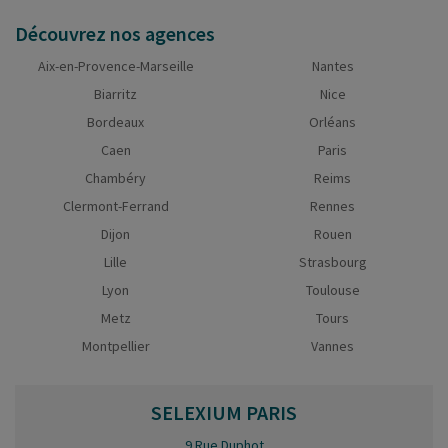
Découvrez nos agences
Aix-en-Provence-Marseille
Nantes
Biarritz
Nice
Bordeaux
Orléans
Caen
Paris
Chambéry
Reims
Clermont-Ferrand
Rennes
Dijon
Rouen
Lille
Strasbourg
Lyon
Toulouse
Metz
Tours
Montpellier
Vannes
SELEXIUM
PARIS
9 Rue Duphot