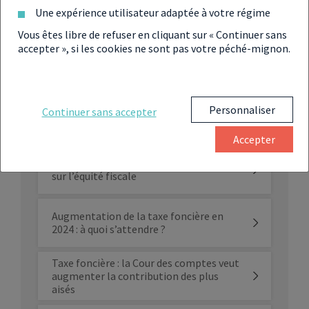
Une expérience utilisateur adaptée à votre régime
Vous êtes libre de refuser en cliquant sur « Continuer sans
accepter », si les cookies ne sont pas votre péché-mignon.
Jusqu’où la taxe foncière peut-elle
augmenter en 2023 ?
Augmentation de la taxe foncière :
Personnaliser
Continuer sans accepter
comment la contester ?
Accepter
Taxe foncière : la proposition de l’UNPI
sur l’équité fiscale
Augmentation de la taxe foncière en
2024 : à quoi s’attendre ?
Taxe foncière : la Cour des comptes veut
augmenter la contribution des plus
aisés