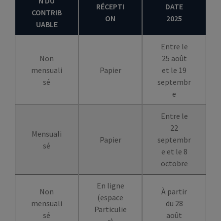
N DU
RÉCEPTI
DATE
CONTRIB
ON
2025
UABLE
Entre le
Non
25 août
mensuali
Papier
et le 19
sé
septembr
e
Entre le
22
Mensuali
Papier
septembr
sé
e et le 8
octobre
En ligne
Non
À partir
(espace
mensuali
du 28
Particulie
sé
août
r)