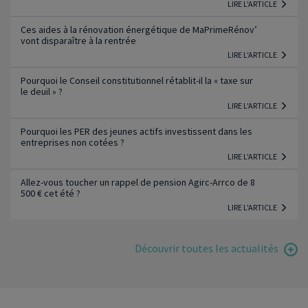
LIRE L'ARTICLE
Ces aides à la rénovation énergétique de MaPrimeRénov’
vont disparaître à la rentrée
LIRE L'ARTICLE
Pourquoi le Conseil constitutionnel rétablit-il la « taxe sur
le deuil » ?
LIRE L'ARTICLE
Pourquoi les PER des jeunes actifs investissent dans les
entreprises non cotées ?
LIRE L'ARTICLE
Allez-vous toucher un rappel de pension Agirc-Arrco de 8
500 € cet été ?
LIRE L'ARTICLE
Découvrir toutes les actualités