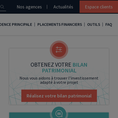
Nos agences
Actualités
Espace clients
DENCE PRINCIPALE
PLACEMENTS FINANCIERS
OUTILS
FAQ
it immobilier
Assurance vie
Simulation loi Denormandie
e
nir propriétaire
Compte titres
Comment réaliser son bilan patrimonial ?
ux
meilleurs taux
PERP
Le guide de la loi Denormandie 2026
OBTENEZ VOTRE
BILAN
PATRIMONIAL
e
urance de prêt immobilier
PER
Simulation prêt immobilier
Nous vous aidons à trouver l’investissement
adapté à votre projet
gocier son crédit immobilier
PEA
Nos vidéos
Loi Madelin
Nos Podcasts
Réalisez votre bilan patrimonial
SCPI
FCPI