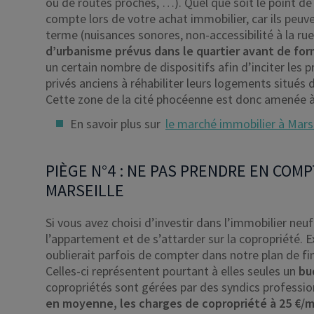
ou de routes proches, …). Quel que soit le point de
compte lors de votre achat immobilier, car ils peuve
terme (nuisances sonores, non-accessibilité à la ru
d’urbanisme prévus dans le quartier avant de for
un certain nombre de dispositifs afin d’inciter les 
privés anciens à réhabiliter leurs logements situés d
Cette zone de la cité phocéenne est donc amenée à
En savoir plus sur
le marché immobilier à Marse
PIÈGE N°4 : NE PAS PRENDRE EN COM
MARSEILLE
Si vous avez choisi d’investir dans l’immobilier neuf 
l’appartement et de s’attarder sur la copropriété. E
oublierait parfois de compter dans notre plan de fi
Celles-ci représentent pourtant à elles seules un
bu
copropriétés sont gérées par des syndics professio
en moyenne, les charges de copropriété à 25 €/m