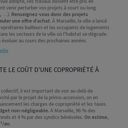
 vue adopté, ces travaux doivent être pris en
nt venir perturber vos projets à court ou long
e, …).
Renseignez-vous donc des projets
muler une offre d’achat.
À Marseille, la ville a lancé
propriétaires bailleurs et les occupants de logements
ans les secteurs de la ville où l’habitat se dégrade.
 évoluer au cours des prochaines années.
ille
PTE LE COÛT D’UNE COPROPRIÉTÉ À
collectif, il est important de voir au-delà de
xcité par le projet de la primo-accession, on en
nancement les charges de copropriété et les taxes.
dget non-négligeable.
À Marseille, 96 % des
nnels et 4 % par des syndics bénévoles.
On estime,
²/an.