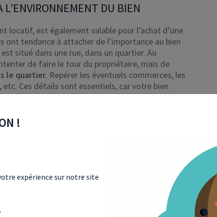
 À L’ENVIRONNEMENT DU BIEN
nt locatif, est également valable pour l’achat d’une
ires ont tendance à attacher de l’importance au bien
n est situé dans une rue, dans un quartier. Au
ntenter de faire le tour du propriétaire, mais de
 le quartier
. Repérer les éventuels commerces, les
 etc. Ces détails sont essentiels, car votre bien
e au développement de la zone
. Certains quartiers
t devenus résidentiels au fil du temps et les prix ne
ON !
NOUVEAU CHÈQUE PREMIER LOGEMENT
e disposent d’une
palette de prêts aidés pour
ier
. Pour encourager la primo-accession à Marseille,
otre expérience sur notre site
ipalité a mis en place un dispositif d’aide nommé
»
. Son montant varie selon la composition du foyer :
e
sans enfant