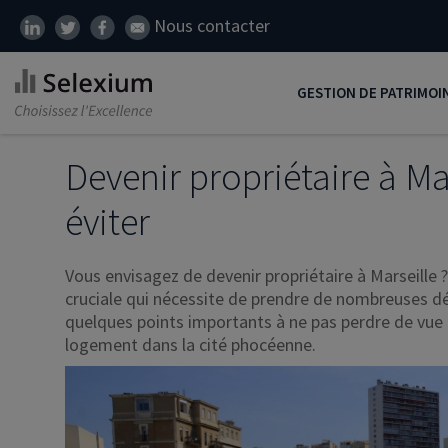
Nous contacter
GESTION DE PATRIMOI
Développer son patrim
Devenir propriétaire à Mar
Réduire ses impôts
éviter
Préparer sa retraite
Vous envisagez de devenir propriétaire à Marseille 
Transmission de patrim
cruciale qui nécessite de prendre de nombreuses déc
SCI
quelques points importants à ne pas perdre de vu
logement dans la cité phocéenne.
Protéger ses proches
Comment placer son ar
Défiscalisation