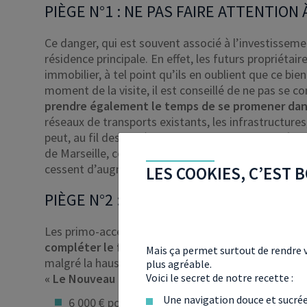
PIÈGE N°1 : NE PAS FAIRE ATTENTION
Ce danger, qui est souvent associé à l’investisseme
résidence principale. En effet, les futurs propriéta
immobilier, à tel point qu’ils en oublient que ce bie
moment de la visite, il est conseillé de ne pas se co
prendre également le temps de se promener dans
réseaux de transports existants, les infrastructures,
peut, au fil des années,
prendre de la valeur grâc
de Marseille, comme le vieux port ou la Joliette, son
cessent d’augmenter.
LES COOKIES, C’EST B
PIÈGE N°2 : NE PAS SOLLICITER LE 
Les primo-accédants souhaitant acheter à Marseill
compléter le financement de leur projet immobil
Mais ça permet surtout de rendre v
malgré la hausse des prix de l’immobilier, la munic
plus agréable.
« Le Nouveau Chèque Premier Logement (NCPL) 
Voici le secret de notre recette :
Une navigation douce et sucré
6 000 € pour une personne seule ou un couple 