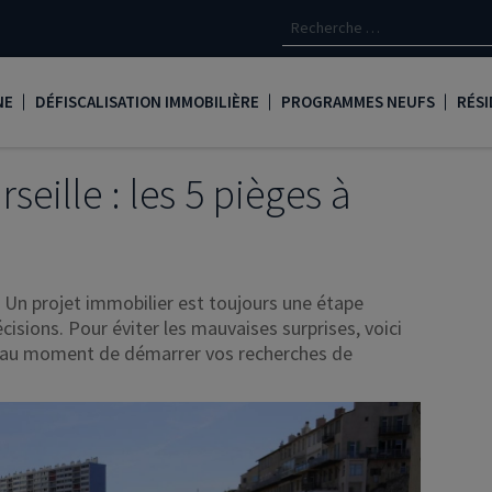
NE
DÉFISCALISATION IMMOBILIÈRE
PROGRAMMES NEUFS
RÉSI
oine
Loi Denormandie
Appartements neufs à Paris
Créd
seille : les 5 pièges à
Dispositif Jeanbrun
Appartements neufs à Toulous
Deve
LMNP
Appartements neufs à Bordea
Les 
? Un projet immobilier est toujours une étape
oine
Logement locatif intermédiaire
Appartements neufs à Marseill
Ass
isions. Pour éviter les mauvaises surprises, voici
Loi Girardin
Appartements neufs à Lyon
René
e au moment de démarrer vos recherches de
Loi Malraux
PTZ
gent
Loi Cosse
Nue propriété