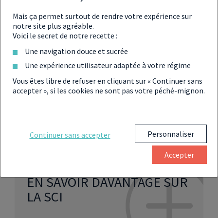
LA RESPONSABILITÉ ILLIMITÉE
Mais ça permet surtout de rendre votre expérience sur
notre site plus agréable.
Voici le secret de notre recette :
Contrairement à de nombreuses formes juridiques de
Une navigation douce et sucrée
sociétés qui tendent à protéger la responsabilité propre
de chaque associé en la minimisant, dans le cadre d’une
Une expérience utilisateur adaptée à votre régime
SCIA il en est tout autre.
La responsabilité de chacun
Vous êtes libre de refuser en cliquant sur « Continuer sans
est considérée illimitée
. Ainsi, dans les faits, si la
accepter », si les cookies ne sont pas votre péché-mignon.
structure développe des dettes pour non paiement et
qu’elle ne peut inverser sa mauvaise situation financière
en réussissant à honorer ses échéances manquées, le
patrimoine personnel de chaque associé pourra être saisi
pour rembourser les créanciers.
Personnaliser
Continuer sans accepter
Accepter
EN SAVOIR DAVANTAGE SUR
LA SCI