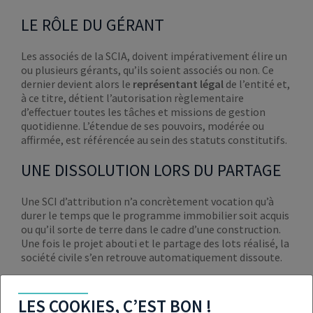
LE RÔLE DU GÉRANT
Les associés de la SCIA, doivent impérativement élire un
ou plusieurs gérants, qu’ils soient associés ou non. Ce
dernier devient alors le
représentant légal
de l’entité et,
à ce titre, détient l’autorisation règlementaire
d’effectuer toutes les tâches et missions de gestion
quotidienne. L’étendue de ses pouvoirs, modérée ou
affirmée, est référencée au sein des statuts constitutifs.
UNE DISSOLUTION LORS DU PARTAGE
Une SCI d’attribution n’a concrètement vocation qu’à
durer le temps que le programme immobilier soit acquis
ou qu’il sorte de terre dans le cadre d’une construction.
Une fois le projet abouti et le partage des lots réalisé, la
société civile s’en retrouve automatiquement dissoute.
LES COOKIES, C’EST BON !