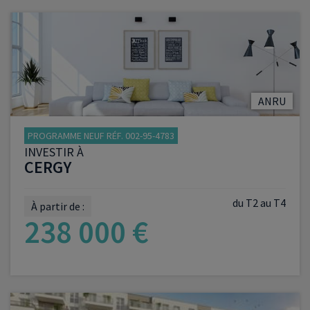
VOIR LE PROGRAMME
ANRU
PROGRAMME NEUF RÉF. 002-95-4783
INVESTIR À
CERGY
du T2 au T4
À partir de :
238 000 €
VOIR LE PROGRAMME