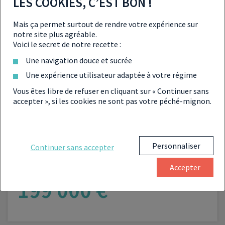
VOUS INTÉRESSER À PROXIMITÉ
LES COOKIES, C’EST BON !
Mais ça permet surtout de rendre votre expérience sur
notre site plus agréable.
Voici le secret de notre recette :
Une navigation douce et sucrée
Une expérience utilisateur adaptée à votre régime
Vous êtes libre de refuser en cliquant sur « Continuer sans
accepter », si les cookies ne sont pas votre péché-mignon.
PROGRAMME NEUF RÉF. 014-95-5427
INVESTIR À
BEAUCHAMP
Personnaliser
Continuer sans accepter
Accepter
du T1 au T4
À partir de :
199 000 €