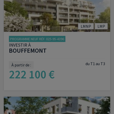
LMNP
LMP
PROGRAMME NEUF RÉF. 025-95-4396
INVESTIR À
BOUFFEMONT
du T1 au T3
À partir de :
222 100 €
VOIR LE PROGRAMME