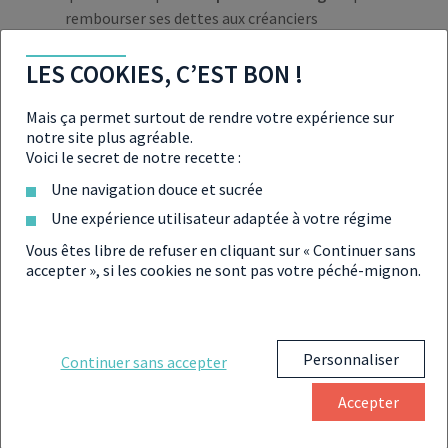
rembourser ses dettes aux créanciers
quand l’ensemble des créanciers a été remboursé et
LES COOKIES, C’EST BON !
qu’il reste un «
boni de liquidation
» à partager
entre les associés de l’entreprise
Mais ça permet surtout de rendre votre expérience sur
notre site plus agréable.
Voici le secret de notre recette :
Une liquidation judiciaire d’entreprise peut durer de
Une navigation douce et sucrée
quelques mois à plusieurs années
selon la nature, la
taille, l’activité de la société.
Une expérience utilisateur adaptée à votre régime
Vous êtes libre de refuser en cliquant sur « Continuer sans
accepter », si les cookies ne sont pas votre péché-mignon.
COMMENT SAVOIR SI UNE
PROCÉDURE DE LIQUIDATION
Personnaliser
Continuer sans accepter
EST OUVERTE ?
Accepter