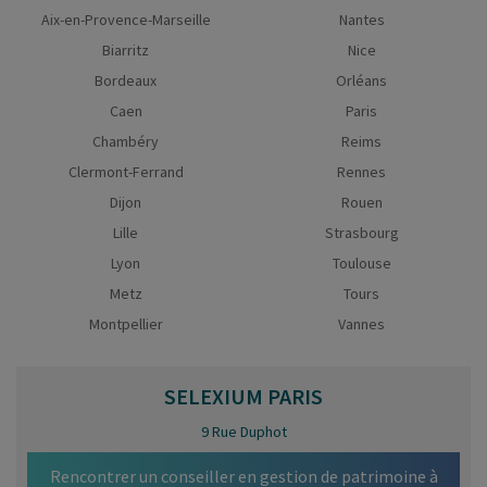
Aix-en-Provence-Marseille
Nantes
Biarritz
Nice
Bordeaux
Orléans
Caen
Paris
Chambéry
Reims
Clermont-Ferrand
Rennes
Dijon
Rouen
Lille
Strasbourg
Lyon
Toulouse
Metz
Tours
Montpellier
Vannes
SELEXIUM
PARIS
9 Rue Duphot
Rencontrer un conseiller en gestion de patrimoine à