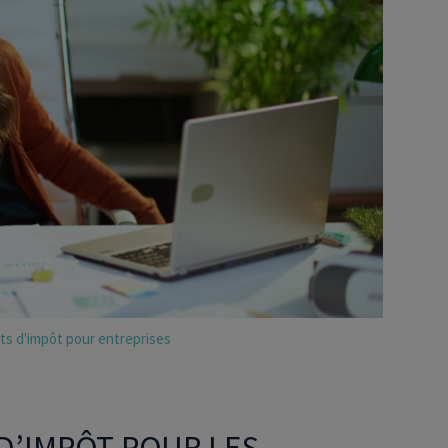
Déficit foncier
reprise
Loi Pinel
Anciens dispositifs
Investissement locatif
ts d'impôt pour entreprises
 D’IMPÔT POUR LES