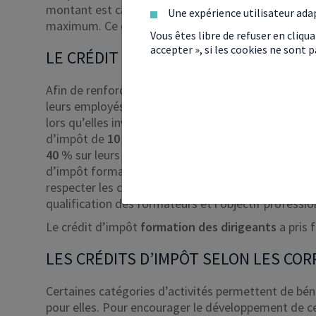
montant est calculé en fonction du nombre d’appre
Une expérience utilisateur ada
maximum. Ce dispositif a été supprimé depuis le 1er
Vous êtes libre de refuser en cliqu
accepter », si les cookies ne sont
LE CRÉDIT D’IMPÔT FORMATION
Afin de renforcer la compétitivité des entreprises
leurs employés, le crédit d’impôt formation leur p
lors qu’elles investissent dans la
formation profes
d’impôt de
10 000 € par an
, les entreprises de
moin
40 %
sur leurs dépenses. Les sociétés constituées d
d’impôt formation, à hauteur de 30 %. Pour pouvoir
respecter les critères d’éligibilité au crédit d’imp
qualification des formateurs et l’objectif professi
Le crédit d’impôt
formation des dirigeants
a pris 
LES CRÉDITS D’IMPÔT SELON LES COR
Certaines catégories d’activités permettent de bén
pour elles. Pour encourager le développement de c