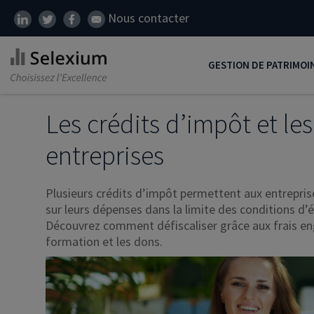
Nous contacter
GESTION DE PATRIMOI
Développer son patrim
Les crédits d’impôt et les
Réduire ses impôts
entreprises
Préparer sa retraite
Plusieurs crédits d’impôt permettent aux entreprise
Transmission de patrim
sur leurs dépenses dans la limite des conditions d’él
SCI
Découvrez comment défiscaliser grâce aux frais enga
formation et les dons.
Protéger ses proches
Comment placer son ar
Défiscalisation