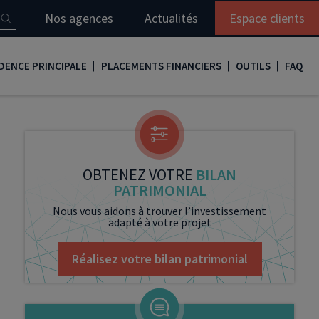
Nos agences
Actualités
Espace clients
DENCE PRINCIPALE
PLACEMENTS FINANCIERS
OUTILS
FAQ
it immobilier
Assurance vie
Simulation loi Denormandie
e
nir propriétaire
Compte titres
Comment réaliser son bilan patrimonial ?
ux
meilleurs taux
PERP
Le guide de la loi Denormandie 2026
OBTENEZ VOTRE
BILAN
PATRIMONIAL
e
urance de prêt immobilier
PER
Simulation prêt immobilier
Nous vous aidons à trouver l’investissement
adapté à votre projet
gocier son crédit immobilier
PEA
Nos vidéos
Loi Madelin
Nos Podcasts
Réalisez votre bilan patrimonial
SCPI
FCPI