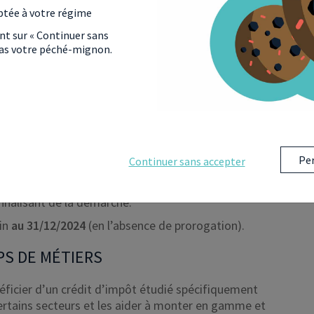
ntis embauchés et est délivré pendant 3 ans
ptée à votre régime
 janvier 2019.
ant sur « Continuer sans
 pas votre péché-mignon.
 et les encourager à développer les compétences de
ermet de bénéficier d’une déduction d’impôt dès
sionnelle
. Avec un montant maximal de crédit
s de 11 salariés
bénéficient d’un
crédit d’impôt de
’un effectif supérieur pourront prétendre au crédit
Per
Continuer sans accepter
 prétendre à cet avantage fiscal, elles devront
ôt formation, concernant la durée des formations, la
onnalisant de la démarche.
fin
au 31/12/2024
(en l’absence de prorogation).
PS DE MÉTIERS
éficier d’un crédit d’impôt étudié spécifiquement
ertains secteurs et les aider à monter en gamme et