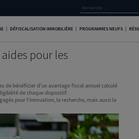
NE
DÉFISCALISATION IMMOBILIÈRE
PROGRAMMES NEUFS
RÉSI
oine
Loi Denormandie
Appartements neufs à Paris
Créd
 aides pour les
Dispositif Jeanbrun
Appartements neufs à Toulous
Deve
LMNP
Appartements neufs à Bordea
Les 
s de bénéficier d’un avantage fiscal annuel calculé
oine
Logement locatif intermédiaire
Appartements neufs à Marseill
Ass
igibilité de chaque dispositif.
Loi Girardin
Appartements neufs à Lyon
René
gés pour l’innovation, la recherche, mais aussi la
Loi Malraux
PTZ
gent
Loi Cosse
Nue propriété