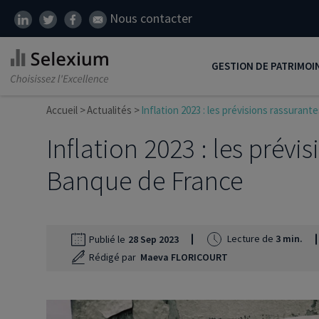
Nous contacter
GESTION DE PATRIMOI
Accueil
Actualités
Inflation 2023 : les prévisions rassuran
Développer son patrim
Inflation 2023 : les prévi
Réduire ses impôts
Préparer sa retraite
Banque de France
Transmission de patrim
SCI
Lecture de
3 min.
Publié le
28 Sep 2023
Protéger ses proches
Rédigé par
Maeva FLORICOURT
Comment placer son ar
Défiscalisation