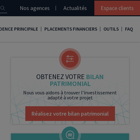
Nos agences
Actualités
Espace clients
DENCE PRINCIPALE
PLACEMENTS FINANCIERS
OUTILS
FAQ
it immobilier
Assurance vie
Simulation loi Denormandie
e
nir propriétaire
Compte titres
Comment réaliser son bilan patrimonial ?
ux
meilleurs taux
PERP
Le guide de la loi Denormandie 2026
OBTENEZ VOTRE
BILAN
PATRIMONIAL
e
urance de prêt immobilier
PER
Simulation prêt immobilier
Nous vous aidons à trouver l’investissement
adapté à votre projet
gocier son crédit immobilier
PEA
Nos vidéos
Loi Madelin
Nos Podcasts
Réalisez votre bilan patrimonial
SCPI
FCPI