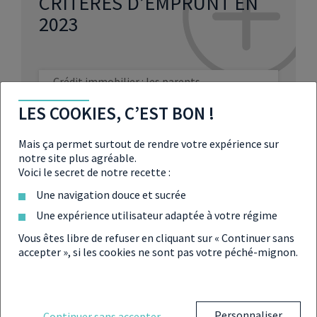
CRITÈRES D’EMPRUNT EN
2023
Crédit immobilier : les parents
d’enfants malades seront bientôt
remboursés !
LES COOKIES, C’EST BON !
Crédit immobilier : fini les 35 %
Mais ça permet surtout de rendre votre expérience sur
d’endettement maximum pour obtenir
notre site plus agréable.
un prêt ?
Voici le secret de notre recette :
Crédit immobilier : Bruno Lemaire
Une navigation douce et sucrée
l’annonce, il ne révisera pas les 35 %
Une expérience utilisateur adaptée à votre régime
d’endettement
Vous êtes libre de refuser en cliquant sur « Continuer sans
Crédit immobilier : le HCSF assouplit les
accepter », si les cookies ne sont pas votre péché-mignon.
conditions d’accès, quelles
conséquences ?
Personnaliser
Continuer sans accepter