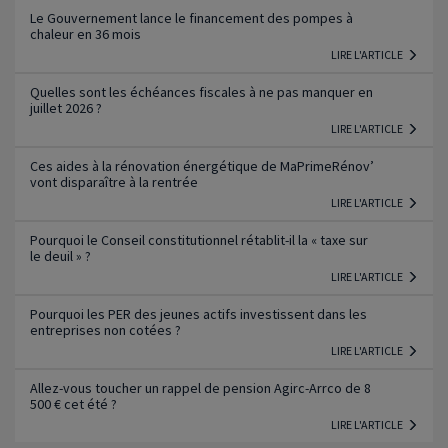
Le Gouvernement lance le financement des pompes à
chaleur en 36 mois
LIRE L'ARTICLE
Quelles sont les échéances fiscales à ne pas manquer en
juillet 2026 ?
LIRE L'ARTICLE
Ces aides à la rénovation énergétique de MaPrimeRénov’
vont disparaître à la rentrée
LIRE L'ARTICLE
Pourquoi le Conseil constitutionnel rétablit-il la « taxe sur
le deuil » ?
LIRE L'ARTICLE
Pourquoi les PER des jeunes actifs investissent dans les
entreprises non cotées ?
LIRE L'ARTICLE
Allez-vous toucher un rappel de pension Agirc-Arrco de 8
500 € cet été ?
LIRE L'ARTICLE