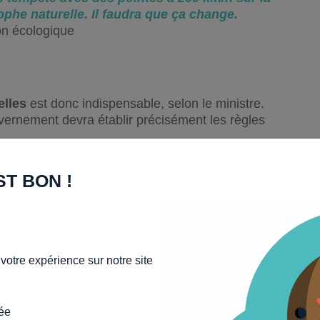
ophe naturelle. Il faudra que ça change.
on écologique
elles
est donc indispensable, selon le ministre.
uvernement devra établir précisément les règles
habitation (MRH)
ST BON !
 EN CHARGE PAR LE
votre expérience sur notre site
ée
sation
des catastrophes naturelles. Elle a été