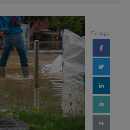
foncier
l
Partager
dispositifs
ssement locatif