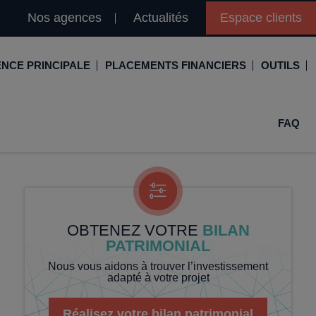
Nos agences
Actualités
Espace clients
ENCE PRINCIPALE
PLACEMENTS FINANCIERS
OUTILS
immobilier
Assurance vie
Simulation loi Denormandie
FAQ
 propriétaire
Compte titres
Comment réaliser son bilan patrimonial ?
lleurs taux
PERP
Le guide de la loi Denormandie 2026
ce de prêt immobilier
PER
Simulation prêt immobilier
ier son crédit immobilier
PEA
Nos vidéos
OBTENEZ VOTRE
BILAN
PATRIMONIAL
Loi Madelin
Nos Podcasts
Nous vous aidons à trouver l’investissement
adapté à votre projet
SCPI
FCPI
Réalisez votre bilan patrimonial