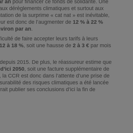
ar an
pour financer ce fonds de solidarité. Une
ux dérèglements climatiques et surtout aux
ation de la surprime « cat nat » est inévitable,
eur est donc de l’augmenter de
12 % à 22 %
nviron par an
.
culté de faire accepter leurs tarifs à leurs
12 à 18 %
, soit une hausse de
2 à 3 €
par mois
re depuis 2015. De plus, le réassureur estime que
d’ici 2050
, soit une facture supplémentaire de
, la CCR est donc dans l’attente d’une prise de
urabilité des risques climatiques a été lancée
t publier ses conclusions d’ici la fin de