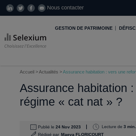
Nous contacter
GESTION DE PATRIMOINE
DÉFISC
Développer son patrimoine
Loi De
Réduire ses impôts
Disposi
Accueil
Actualités
Préparer sa retraite
Assurance habitation : vers une refon
LMNP
Assurance habitation :
Transmission de patrimoine
Logemen
SCI
Loi Gir
régime « cat nat » ?
Protéger ses proches
Loi Mal
Comment placer son argent
Loi Cos
Lecture de
3 min.
Publié le
24 Nov 2023
Défiscalisation
Nue pro
Rédigé par
Maeva FLORICOURT