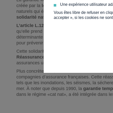
Une expérience utilisateur ad
créée par la
loi du 13 juillet 1982
dans le but d
naturels qui étaient jusque-là peu indemnisés. C
Vous êtes libre de refuser en cli
solidarité nationale
.
accepter », si les cookies ne son
L’article L.125-1 du Code des assurances
préc
qu’elle prend en charge les « dommages matérie
déterminante l’intensité anormale d’un agent nat
pour prévenir ces dommages n’ont pu empêcher 
Cette solidarité nationale est soutenue par le f
Réassurance
(CCR). Cette structure, elle-même
assurances une certaine stabilité financière fa
Plus concrètement, la CCR intervient en réassura
compagnies d’assurance françaises. Cette réas
tels que les inondations, les séismes, la sécher
mer. À noter que depuis 1990, la
garantie temp
dans le régime «cat nat», a été intégrée dans 