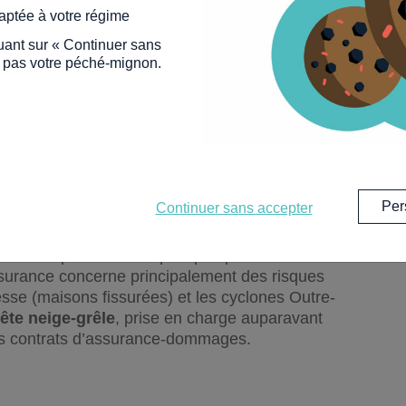
aptée à votre régime
e couvrir des dégâts causés par des risques
ette garantie repose sur le
principe de la
quant sur « Continuer sans
t pas votre péché-mignon.
ise les contours de cette garantie. Il est dit
ls directs non assurables ayant eu pour cause
urel, lorsque les mesures habituelles à prendre
leur survenance ou n’ont pu être prises. ».
inancement de la
Caisse Centrale de
 financée par des fonds publics, garantit aux
Per
Continuer sans accepter
ce à des événements exceptionnels.
nt une partie des risques pris par les
surance concerne principalement des risques
esse (maisons fissurées) et les cyclones Outre-
ête neige-grêle
, prise en charge auparavant
les contrats d’assurance-dommages.