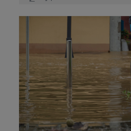
Dirigeant d’entreprise
Déficit 
Conseils fiscalité d’entreprise
Loi Pine
Anciens 
Investi