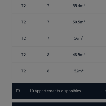
T2
7
55.4m²
T2
7
50.5m²
T2
7
56m²
T2
8
48.5m²
T2
8
52m²
T3
10 Appartements disponibles
Ju