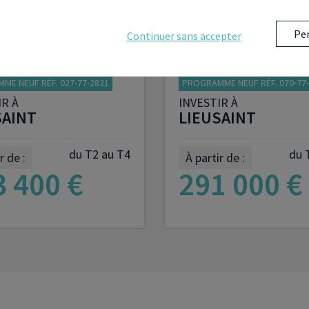
Per
Continuer sans accepter
ME NEUF RÉF. 027-77-2821
PROGRAMME NEUF RÉF. 070-77
IR À
INVESTIR À
SAINT
LIEUSAINT
du T2 au T4
du 
r de :
À partir de :
3 400 €
291 000 €
OIR LE PROGRAMME
VOIR LE PROGRAM