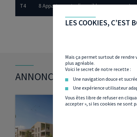
T4
8 Appartements disponibles
Jus
LES COOKIES, C’EST B
Mais ça permet surtout de rendre v
plus agréable.
Voici le secret de notre recette :
ANNONCES QUI POURRAIENT
Une navigation douce et sucré
Une expérience utilisateur ada
Vous êtes libre de refuser en cliqu
accepter », si les cookies ne sont