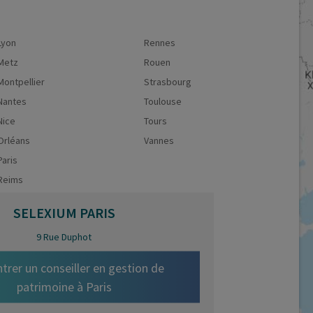
Lyon
Rennes
Metz
Rouen
Montpellier
Strasbourg
Nantes
Toulouse
Nice
Tours
Orléans
Vannes
Paris
Reims
SELEXIUM
PARIS
9 Rue Duphot
trer un conseiller en gestion de
patrimoine à
Paris