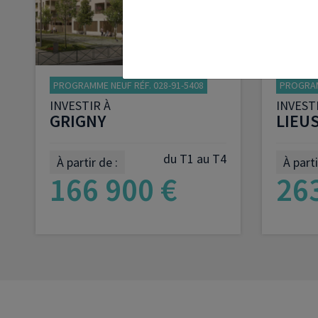
PROGRAMME NEUF RÉF. 028-91-5408
PROGRAM
INVESTIR À
INVEST
GRIGNY
LIEU
du T1 au T4
À partir de :
À parti
166 900 €
26
VOIR LE PROGRAMME
V