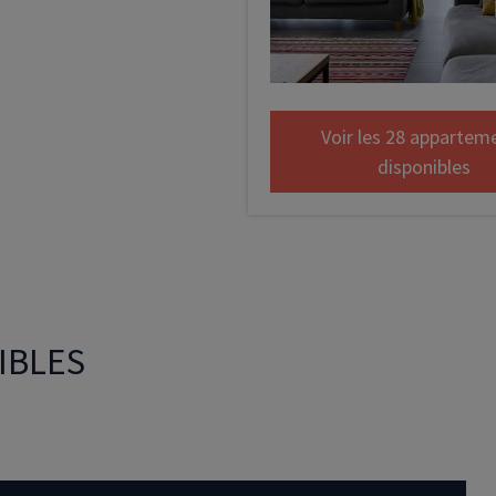
Déficit foncier
reprise
Loi Pinel
Anciens dispositifs
Voir les 28 appartem
disponibles
Investissement locatif
IBLES