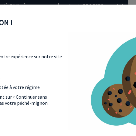
qu'à 85.7m²
À partir de 294 000€
ON !
otre expérience sur notre site
 VOUS INTÉRESSER À PROXIMIT
e
ptée à votre régime
ant sur « Continuer sans
 pas votre péché-mignon.