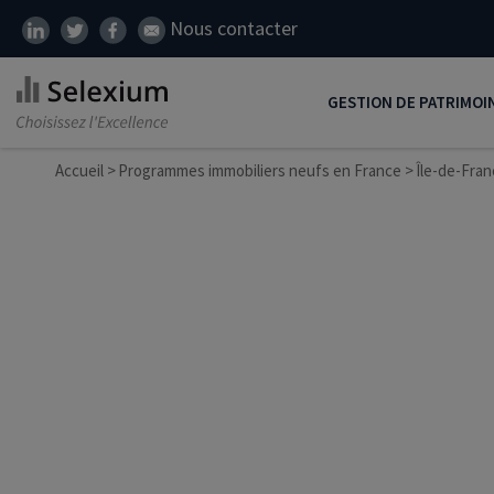
Nous contacter
GESTION DE PATRIMOI
Accueil
Programmes immobiliers neufs en France
Développer son patrim
Île-de-Fra
Réduire ses impôts
Préparer sa retraite
Transmission de patrim
SCI
Protéger ses proches
Comment placer son ar
Défiscalisation