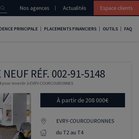
Nos agences
Actualités
Espace clients
DENCE PRINCIPALE
PLACEMENTS FINANCIERS
OUTILS
FAQ
it immobilier
Assurance vie
Simulation loi Denormandie
e
nir propriétaire
Compte titres
Comment réaliser son bilan patrimonial ?
EUF RÉF. 002-91-5148
ux
meilleurs taux
PERP
Le guide de la loi Denormandie 2026
T4 pour investir à EVRY-COURCOURONNES
e
urance de prêt immobilier
PER
Simulation prêt immobilier
gocier son crédit immobilier
PEA
Nos vidéos
À partir de 208 000€
Loi Madelin
Nos Podcasts
EVRY-COURCOURONNES
SCPI
du T2 au T4
FCPI