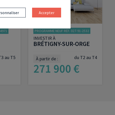
sonnaliser
Accepter
-4971
PROGRAMME NEUF RÉF. 027-91-2532
INVESTIR À
BRÉTIGNY-SUR-ORGE
T3 au T5
du T2 au T4
À partir de :
271 900 €
ME
VOIR LE PROGRAMME