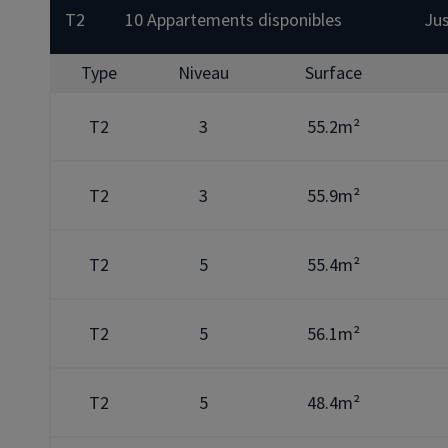
T2
10 Appartements disponibles
Ju
Type
Niveau
Surface
T2
3
55.2m²
T2
3
55.9m²
T2
5
55.4m²
T2
5
56.1m²
T2
5
48.4m²