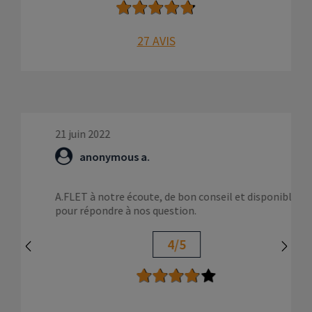
27 AVIS
21 juin 2022
9
anonymous a.
A.FLET à notre écoute, de bon conseil et disponible
D
pour répondre à nos question.
c
m
a
4/5
c
c
a