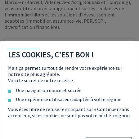
Marcq-en-Barœul, Villeneuve-d’Ascq, Roubaix et Tourcoing),
vous profitez d’un éclairage concret sur les tendances de
l’
immobilier lillois
et les solutions d’investissement
adaptées (immobilier, assurance-vie, PER, SCPI,
diversification financière).
OBTENIR VOTRE BILAN PATRIMONIAL
LES COOKIES, C’EST BON !
En moins de 10 minutes, gratuitement & sans
engagement
Mais ça permet surtout de rendre votre expérience sur
notre site plus agréable.
Voici le secret de notre recette :
Réalisez votre bilan patrimonial
Une navigation douce et sucrée
Une expérience utilisateur adaptée à votre régime
Vous êtes libre de refuser en cliquant sur « Continuer sans
accepter », si les cookies ne sont pas votre péché-mignon.