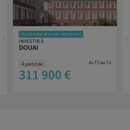
PROGRAMME NEUF RÉF. 008-59-3971
INVESTIR À
DOUAI
du T1 au T2
À partir de :
311 900 €
VOIR LE PROGRAMME