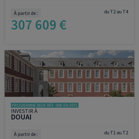
du T2 au T4
À partir de :
307 609 €
VOIR LE PROGRAMME
PROGRAMME NEUF RÉF. 008-59-3971
INVESTIR À
DOUAI
du T1 au T2
À partir de :