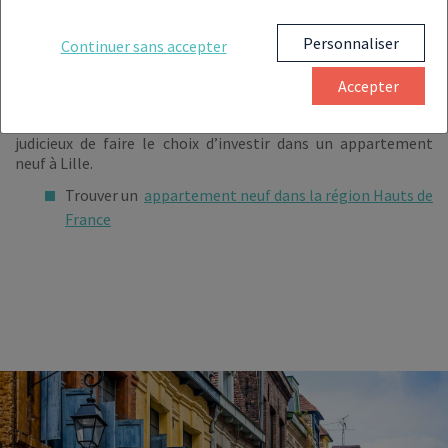
(59000) ?
Personnaliser
Continuer sans accepter
Hyper dynamique, la capitale des Flandres présente un
Accepter
marché de l’immobilier des plus intéressants. Que l’on parle
de transactions ou de locations, il est en effet plus que
judicieux de faire le choix d’investir dans un appartement
neuf à Lille.
Trouver un
appartement neuf dans la région Hauts de
France