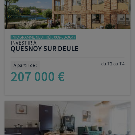
PROGRAMME NEUF RÉF. 008-59-3647
INVESTIR À
QUESNOY SUR DEULE
du T2 au T4
À partir de :
207 000 €
VOIR LE PROGRAMME