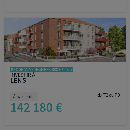
VOIR LE PROGRAMME
PROGRAMME NEUF RÉF. 008-62-4957
INVESTIR À
LENS
du T2 au T3
À partir de :
142 180 €