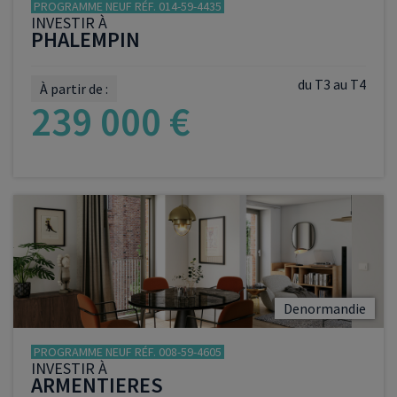
PROGRAMME NEUF RÉF. 014-59-4435
INVESTIR À
PHALEMPIN
du T3 au T4
À partir de :
239 000 €
VOIR LE PROGRAMME
Denormandie
PROGRAMME NEUF RÉF. 008-59-4605
INVESTIR À
ARMENTIERES