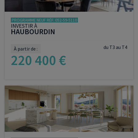
PROGRAMME NEUF RÉF. 052-59-5110
INVESTIR À
HAUBOURDIN
du T3 au T4
À partir de :
220 400 €
VOIR LE PROGRAMME