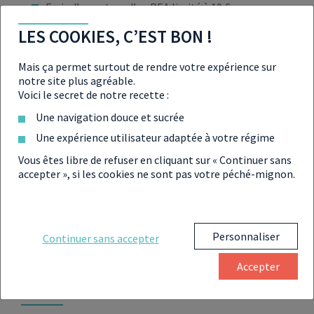
Frais d’ouverture d’un PEA limité à 10 €.
LES COOKIES, C’EST BON !
Frais de tenue de compte (ou de garde) ne pouvant
excéder 0.4 % de la valeur des titres détenus et 5 €
Mais ça permet surtout de rendre votre expérience sur
par ligne ou unité de compte détenue.
notre site plus agréable.
Voici le secret de notre recette :
Frais relatifs aux transactions sur placements
Une navigation douce et sucrée
collectifs admis sur une plateforme de négociation
limités à 0,5 % du montant de l’opération (réalisée
Une expérience utilisateur adaptée à votre régime
par voie dématérialisée) ou 1,2 % du montant de
Vous êtes libre de refuser en cliquant sur « Continuer sans
l’opération (réalisée par tout autre moyen).
accepter », si les cookies ne sont pas votre péché-mignon.
Le montant des frais peut varier d’un organisme à
l’autre. Il convient donc de se renseigner sur les
Personnaliser
Continuer sans accepter
modalités du contrat avant de souscrire. Pour tout
conseil, faites appel à un expert.
Accepter