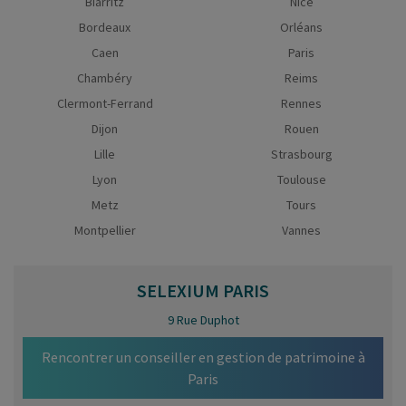
Biarritz
Nice
Bordeaux
Orléans
Caen
Paris
Chambéry
Reims
Clermont-Ferrand
Rennes
Dijon
Rouen
Lille
Strasbourg
Lyon
Toulouse
Metz
Tours
Montpellier
Vannes
SELEXIUM
PARIS
9 Rue Duphot
Rencontrer un conseiller en gestion de patrimoine à
Paris