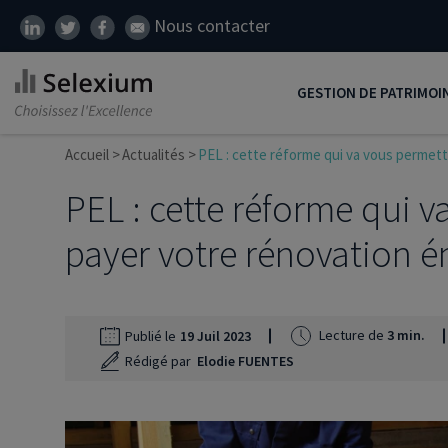
Nous contacter
GESTION DE PATRIMOI
Accueil
Actualités
PEL : cette réforme qui va vous permet
Développer son patrim
PEL : cette réforme qui v
Réduire ses impôts
Préparer sa retraite
payer votre rénovation é
Transmission de patrim
SCI
Lecture de
3 min.
Publié le
19 Juil 2023
Protéger ses proches
Rédigé par
Elodie FUENTES
Comment placer son ar
Défiscalisation