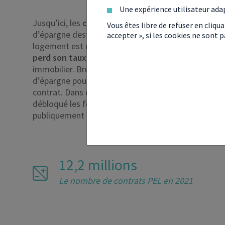
Une expérience utilisateur ada
Jusqu’ici, les
conditions de retrait d’un PEL
ne per
Vous êtes libre de refuser en cliqu
d’épargne destiné au départ à un projet d’achat imm
accepter », si les cookies ne sont
logement est effectué
avant les 4 ans requis
après 
perd son taux rémunérateur
de 2,6 % et l’accès au
immobilier. Bruno Lemaire entend changer cette c
d’épargne pour des travaux énergétiques, sans occ
contrat. Dans ce cas unique, l’épargnant ne sera pa
débloqué les fonds et ce, même si le PEL a moins d
publiquement par le ministre de l’Économie la sem
12,2 millions
Le nombre de contrats PEL en 2021