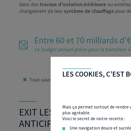
dans des
travaux d’isolation intérieure
ou extérieu
changement de leur
système de chauffage
pour de
Entre 60 et 70 milliards d’€
Le budget annuel prévu pour la transition 
LES COOKIES, C’EST B
Tout savoir sur le
Plan épargne logement
Mais ça permet surtout de rendre v
EXIT LES PÉNALITÉS DU PE
plus agréable.
Voici le secret de notre recette :
ANTICIPÉS
Une navigation douce et sucré