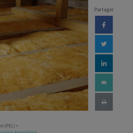
Partager
Déficit foncier
reprise
Loi Pinel
Anciens dispositifs
Investissement locatif
nt (PEL)
novation énergétique