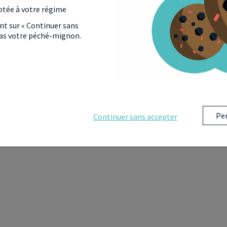
ptée à votre régime
mettent pas de débloquer d’argent sur son livret
ant sur « Continuer sans
obilier. Lorsque le capital d’un plan d’épargne
 pas votre péché-mignon.
la date de souscription, le détenteur du contrat
 taux préférentiel pour l’achat d’un bien
lause en
autorisant les retraits
sur le livret
asionner de perte financière aux détenteurs du
s contraint par la fermeture du contrat après avoir
e 4 ans. Ce sont, à ce jour, les promesses énoncées
aine dernière.
Per
Continuer sans accepter