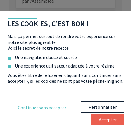
par l’Assemblée
Pourquoi le plafonnement de la hausse
n’empêche-t-il pas la flambée des
LES COOKIES, C’EST BON !
loyers ?
Mais ça permet surtout de rendre votre expérience sur
Coupe du monde de rugby : explosion du
notre site plus agréable.
prix des locations saisonnières !
Voici le secret de notre recette :
Une navigation douce et sucrée
L’encadrement des loyers validé pour
Une expérience utilisateur adaptée à votre régime
Grenoble et le Pays basque
Vous êtes libre de refuser en cliquant sur « Continuer sans
accepter », si les cookies ne sont pas votre péché-mignon.
Personnaliser
Continuer sans accepter
Partager
Accepter