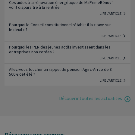
Ces aides à la rénovation énergétique de MaPrimeRénov’
vont disparaître à la rentrée
LIRE L'ARTICLE
Pourquoi le Conseil constitutionnel rétablit-il la « taxe sur
le deuil » ?
LIRE L'ARTICLE
Pourquoi les PER des jeunes actifs investissent dans les
entreprises non cotées ?
LIRE L'ARTICLE
Allez-vous toucher un rappel de pension Agirc-Arrco de 8
500 € cet été ?
LIRE L'ARTICLE
Découvrir toutes les actualités
Découvrez nos agences