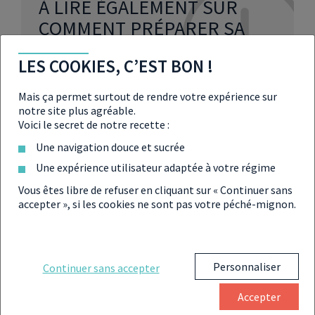
À LIRE ÉGALEMENT SUR
COMMENT PRÉPARER SA
RETRAITE
LES COOKIES, C’EST BON !
Mais ça permet surtout de rendre votre expérience sur
Epargne retraite : le déblocage
notre site plus agréable.
exceptionnel prévu pour les
Voici le secret de notre recette :
indépendants
Une navigation douce et sucrée
Réforme des retraites : Les Français
Une expérience utilisateur adaptée à votre régime
préparent leur retraite grâce à
l’immobilier
Vous êtes libre de refuser en cliquant sur « Continuer sans
accepter », si les cookies ne sont pas votre péché-mignon.
Epargne retraite, assurance-vie les
réformes de Bercy se précisent
Personnaliser
Continuer sans accepter
Retraite : comment les Français vont-
ils réussir à éviter la perte de revenus ?
Accepter