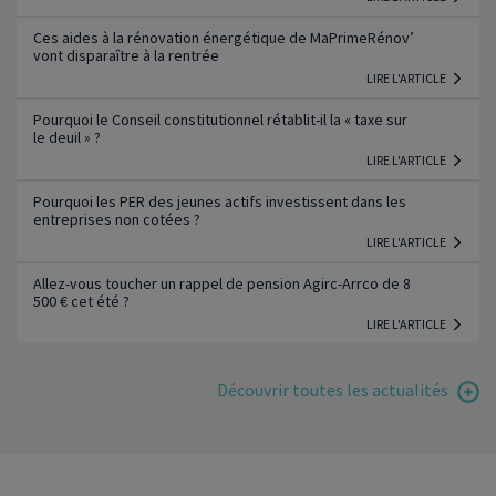
Ces aides à la rénovation énergétique de MaPrimeRénov’
vont disparaître à la rentrée
LIRE L'ARTICLE
Pourquoi le Conseil constitutionnel rétablit-il la « taxe sur
le deuil » ?
LIRE L'ARTICLE
Pourquoi les PER des jeunes actifs investissent dans les
entreprises non cotées ?
LIRE L'ARTICLE
Allez-vous toucher un rappel de pension Agirc-Arrco de 8
500 € cet été ?
LIRE L'ARTICLE
Découvrir toutes les actualités