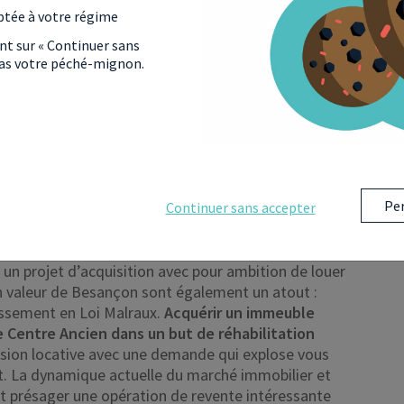
ptée à votre régime
ant sur « Continuer sans
 pas votre péché-mignon.
Per
Continuer sans accepter
tissement immobilier à Besançon. La présence de
un projet d’acquisition avec pour ambition de louer
n valeur de Besançon sont également un atout :
issement en Loi Malraux.
Acquérir un immeuble
 Centre Ancien dans un but de réhabilitation
sion locative avec une demande qui explose vous
t. La dynamique actuelle du marché immobilier et
ent présager une opération de revente intéressante