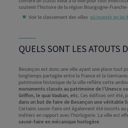
confère un statut idéal à la ville pour tout investi
soutenir l’histoire de la région Bourgogne-Franch
Voir le classement des villes
où investir en loi
QUELS SONT LES ATOUTS 
Besançon est donc une ville ayant une place tout part
longtemps partagée entre la France et la Germanie,
patrimoine historique de la ville reflète cette ambi
monuments classés au patrimoine de l’Unesco sont 
Griffon, le quai Vauban, etc.
Ces édifices ont été, p
dans un but de faire de Besançon une véritable 
Certains savoir-faire ont également été inscrits au 
métiers en rapport avec l’horlogerie. La ville est e
savoir-faire en mécanique horlogère
.