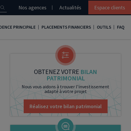
Nos agences
Actualités
Espace clients
DENCE PRINCIPALE
PLACEMENTS FINANCIERS
OUTILS
FAQ
it immobilier
Assurance vie
Simulation loi Denormandie
e
nir propriétaire
Compte titres
Comment réaliser son bilan patrimonial ?
ux
meilleurs taux
PERP
Le guide de la loi Denormandie 2026
OBTENEZ VOTRE
BILAN
PATRIMONIAL
e
urance de prêt immobilier
PER
Simulation prêt immobilier
Nous vous aidons à trouver l’investissement
adapté à votre projet
gocier son crédit immobilier
PEA
Nos vidéos
Loi Madelin
Nos Podcasts
Réalisez votre bilan patrimonial
SCPI
FCPI