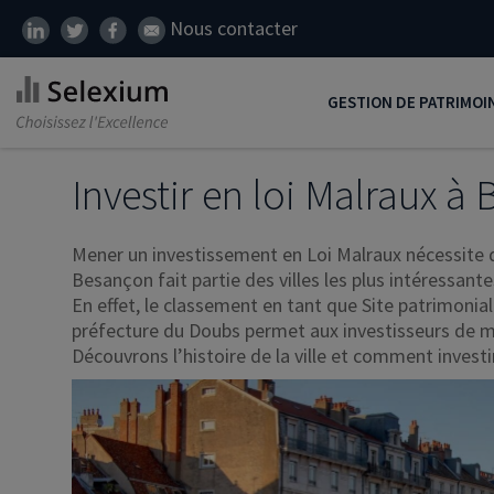
Nous contacter
GESTION DE PATRIMOI
Développer son patrim
Investir en loi Malraux à
Réduire ses impôts
Mener un investissement en Loi Malraux nécessite de 
Préparer sa retraite
Besançon fait partie des villes les plus intéressante
En effet, le classement en tant que Site patrimonia
Transmission de patrim
préfecture du Doubs permet aux investisseurs de me
SCI
Découvrons l’histoire de la ville et comment invest
Protéger ses proches
Comment placer son ar
Défiscalisation