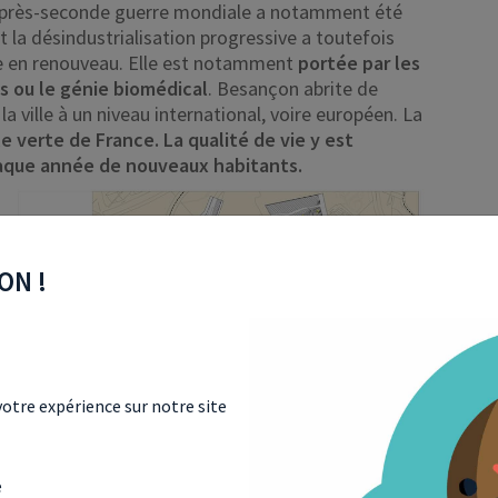
 L’après-seconde guerre mondiale a notamment été
 et la désindustrialisation progressive a toutefois
lle en renouveau. Elle est notamment
portée par les
 ou le génie biomédical
. Besançon abrite de
 ville à un niveau international, voire européen. La
e verte de France. La qualité de vie y est
aque année de nouveaux habitants.
ON !
otre expérience sur notre site
e