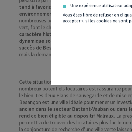
plébiscité par les acquéreurs.
La conjoncture
Une expérience utilisateur ada
tend à favoriser les villes vertes, avec un
environnement idéal et où il fait bon-vivre.
De
Vous êtes libre de refuser en cliqu
nombreuses personnes, souhaitant se mettre au
accepter », si les cookies ne sont
vert, font le choix de venir vivre à Besançon.
Le
caractère historique et le bassin d’emplois
dynamique sont les deux principales raisons du
succès de Besançon.
Les prix augmentent donc,
mais la demande locative également !
Cette situation est de bonne augure pour un inves
nombreux potentiels locataires est rassurante pour 
le bien. Les deux Plans de sauvegarde et de mise e
Besançon est une ville idéale pour mener un invest
ancien dans le secteur Battant-Vauban ou dans le
rend ce bien éligible au dispositif Malraux.
La pres
permettra de trouver des locataires plus facilemen
la conjoncture de recherche d’une ville verte laiss