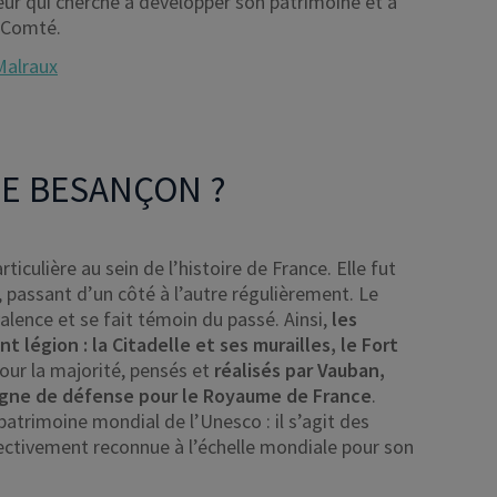
sseur qui cherche à développer son patrimoine et à
e-Comté.
 Malraux
DE BESANÇON ?
iculière au sein de l’histoire de France. Elle fut
 passant d’un côté à l’autre régulièrement. Le
valence et se fait témoin du passé. Ainsi,
les
légion : la Citadelle et ses murailles, le Fort
our la majorité, pensés et
réalisés par Vauban,
ligne de défense pour le Royaume de France
.
patrimoine mondial de l’Unesco : il s’agit des
ffectivement reconnue à l’échelle mondiale pour son