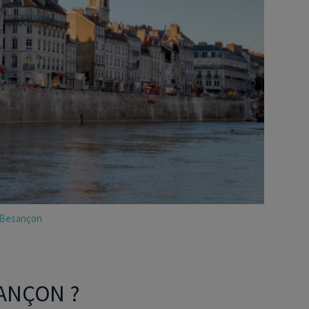
Déficit foncier
reprise
Loi Pinel
Anciens dispositifs
Investissement locatif
 Besançon
ANÇON ?