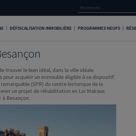
NE
DÉFISCALISATION IMMOBILIÈRE
PROGRAMMES NEUFS
RÉSI
oine
Loi Denormandie
Appartements neufs à Paris
Créd
 Besançon
Dispositif Jeanbrun
Appartements neufs à Toulous
Deve
trouver le bien idéal, dans la ville idéale.
LMNP
Appartements neufs à Bordea
Les 
s pour acquérir un immeuble éligible à ce dispositif.
l remarquable (SPR) du centre historique de la
oine
Logement locatif intermédiaire
Appartements neufs à Marseill
Ass
ner un projet de réhabilitation en Loi Malraux.
Loi Girardin
Appartements neufs à Lyon
René
ir à Besançon.
Loi Malraux
PTZ
gent
Loi Cosse
Nue propriété