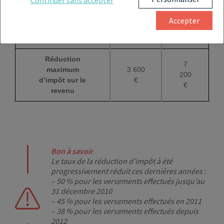
Continuer sans accepter
versements
000 €
€
Accepter
Taux réduction
30 %
30 %
d’impôt
Réduction
7
maximum
3 600
200
d’impôt sur le
€
€
revenu
Bon à savoir
Le taux de la réduction d’impôt à été
progressivement réduit ces dernières années :
– 50 % pour les versements effectués jusqu’au
31 décembre 2010
– 45 % pour les versements effectués en 2011
– 38 % pour les versements effectués depuis
2012