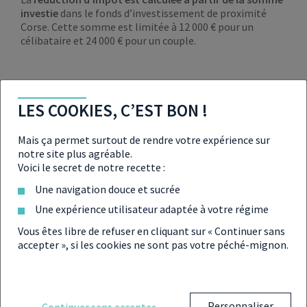
investie
dans le fonds d’investissement de proximité
Corse. Cette somme est limitée à 12 000 € pour un
célibataire et 24 000 € pour un couple.
À savoir
LES COOKIES, C’EST BON !
L’assiette est retenue après imputation des
droits et frais d’entrée et à proportion du
Mais ça permet surtout de rendre votre expérience sur
quota d’investissement effectivement atteint.
notre site plus agréable.
Pour rappel, plafonnement global des niches
Voici le secret de notre recette :
fiscales est de 10 000 € et 18 000 € pour
investissements Outre-mer.
Une navigation douce et sucrée
Une expérience utilisateur adaptée à votre régime
Vous êtes libre de refuser en cliquant sur « Continuer sans
accepter », si les cookies ne sont pas votre péché-mignon.
CÉLIBATAIRE
COUPLE
24
Plafond des
12
000
Personnaliser