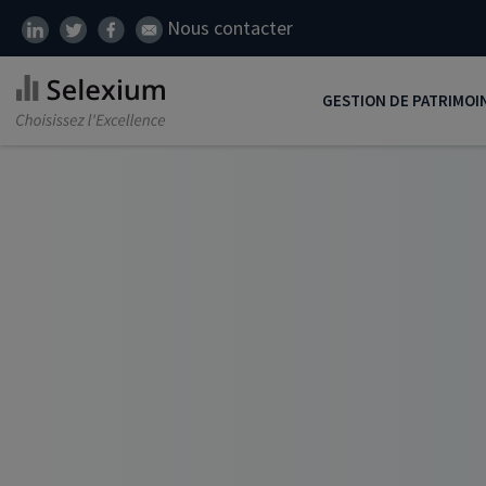
Nous contacter
GESTION DE PATRIMOI
Développer son patrim
Réduire ses impôts
Préparer sa retraite
Transmission de patrim
SCI
Protéger ses proches
Comment placer son ar
Défiscalisation