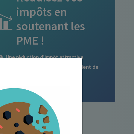
impôts en
soutenant les
PME !
Une réduction d’impôt attractive
La possibilité de reporter l’excédent de
réduction d’impôt
Un soutien aux PME françaises