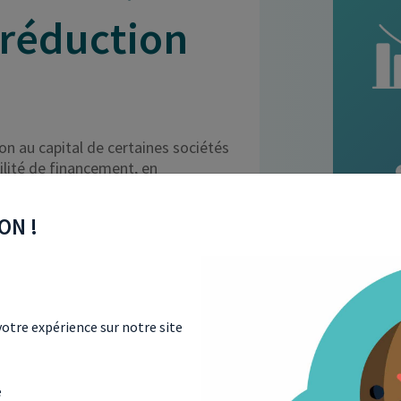
 réduction
on au capital de certaines sociétés
bilité de financement, en
r. Découvrons les tenants et
ON !
otre expérience sur notre site
e