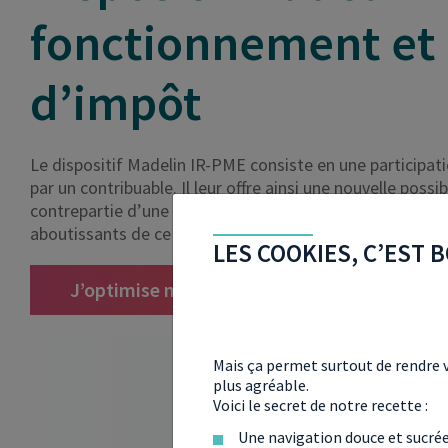
fonctionnement et
d’impôt
Le dispositif Madelin IR-PME consiste en une participati
par un contribuable. Il leur offre ainsi une nouvelle possi
contrepartie d’une réduction d’impôt pour l’investisseu
aboutissants de ce dispositif.
LES COOKIES, C’EST B
J’optimise mon patrimoine avec un expert
Mais ça permet surtout de rendre v
plus agréable.
Voici le secret de notre recette :
Une navigation douce et sucré