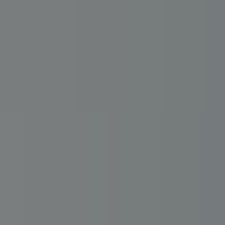
Déficit foncier
reprise
Loi Pinel
Anciens dispositifs
Investissement locatif