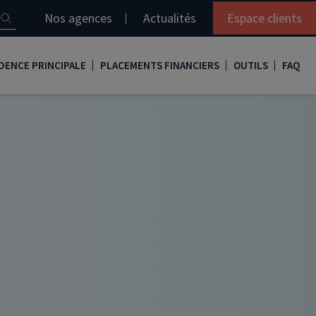
Nos agences
Actualités
Espace clients
DENCE PRINCIPALE
PLACEMENTS FINANCIERS
OUTILS
FAQ
it immobilier
Assurance vie
Simulation loi Denormandie
e
nir propriétaire
Compte titres
Comment réaliser son bilan patrimonial ?
ux
meilleurs taux
PERP
Le guide de la loi Denormandie 2026
e
urance de prêt immobilier
PER
Simulation prêt immobilier
gocier son crédit immobilier
PEA
Nos vidéos
Loi Madelin
Nos Podcasts
SCPI
FCPI