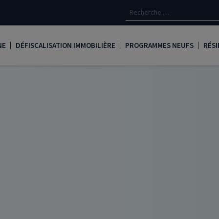
NE
DÉFISCALISATION IMMOBILIÈRE
PROGRAMMES NEUFS
RÉSI
oine
Loi Denormandie
Appartements neufs à Paris
Créd
Dispositif Jeanbrun
Appartements neufs à Toulous
Deve
LMNP
Appartements neufs à Bordea
Les 
oine
Logement locatif intermédiaire
Appartements neufs à Marseill
Ass
Loi Girardin
Appartements neufs à Lyon
René
Loi Malraux
PTZ
gent
Loi Cosse
Nue propriété