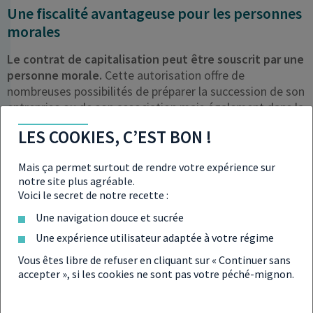
Une fiscalité avantageuse pour les personnes
morales
Le contrat de capitalisation peut être souscrit par une
personne morale.
Cette autorisation offre de
nombreuses possibilités de préparer la succession de son
entreprise ou de son association mais également dans la
gestion de la trésorerie. Néanmoins,
certaines
LES COOKIES, C’EST BON !
conditions diffèrent entre personnes physiques et
personnes morales
. En outre,
la fiscalité n’est pas
Mais ça permet surtout de rendre votre expérience sur
identique
: une entreprise imposée à l’IS (impôt sur les
notre site plus agréable.
sociétés) n’aura pas les mêmes « règles fiscales » qu’une
Voici le secret de notre recette :
entreprise à l’imposition sur le revenu.
Une navigation douce et sucrée
En savoir plus
sur le
contrat de capitalisation pour
Une expérience utilisateur adaptée à votre régime
les entreprises
Vous êtes libre de refuser en cliquant sur « Continuer sans
accepter », si les cookies ne sont pas votre péché-mignon.