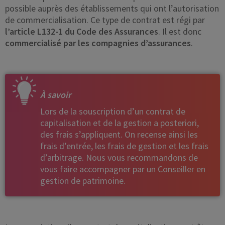
possible auprès des établissements qui ont l’autorisation
de commercialisation. Ce type de contrat est régi par
l’article L132-1 du Code des Assurances
. Il est donc
commercialisé par les compagnies d’assurances
.
À savoir
Lors de la souscription d’un contrat de
capitalisation et de la gestion a posteriori,
des frais s’appliquent. On recense ainsi les
frais d’entrée, les frais de gestion et les frais
d’arbitrage. Nous vous recommandons de
vous faire accompagner par un Conseiller en
gestion de patrimoine.