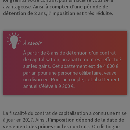
avantageuse. Ainsi,
à compter d’une période de
détention de 8 ans, l’imposition est très réduite.
À savoir
À partir de 8 ans de détention d’un contrat
de capitalisation, un abattement est effectué
sur les gains. Cet abattement est de 4 600 €
par an pour une personne célibataire, veuve
ou divorcée. Pour un couple, cet abattement
annuel s’élève à 9 200 €.
La fiscalité du contrat de capitalisation a connu une mise
à jour en 2017. Ainsi,
l’imposition dépend de la date de
versement des primes sur les contrats
. On distingue