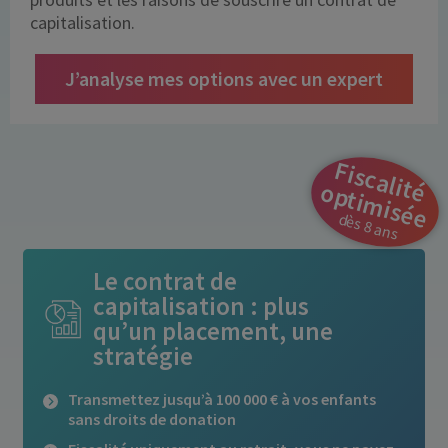
capitalisation.
J’analyse mes options avec un expert
F
is
c
a
lit
p
t
im
is
é
é o
e
dès 8 ans
Le contrat de
capitalisation : plus
qu’un placement, une
stratégie
Transmettez jusqu’à 100 000 € à vos enfants
sans droits de donation