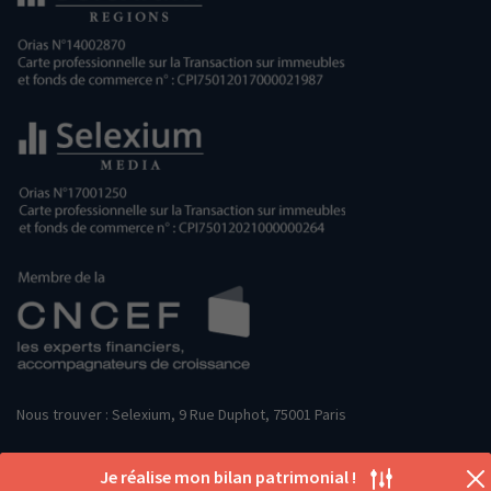
Nous trouver : Selexium, 9 Rue Duphot, 75001 Paris
Je réalise mon bilan patrimonial !