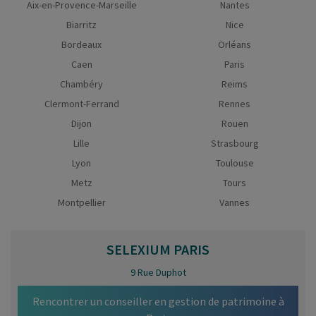
Aix-en-Provence-Marseille
Nantes
Biarritz
Nice
Bordeaux
Orléans
Caen
Paris
Chambéry
Reims
Clermont-Ferrand
Rennes
Dijon
Rouen
Lille
Strasbourg
Lyon
Toulouse
Metz
Tours
Montpellier
Vannes
SELEXIUM
PARIS
9 Rue Duphot
Rencontrer un conseiller en gestion de patrimoine à