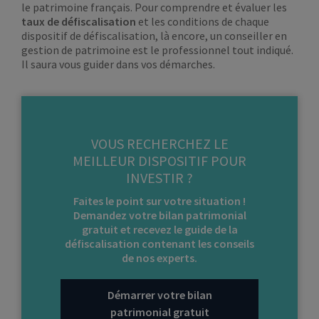
le patrimoine français. Pour comprendre et évaluer les
taux de défiscalisation
et les conditions de chaque
dispositif de défiscalisation, là encore, un conseiller en
gestion de patrimoine est le professionnel tout indiqué.
Il saura vous guider dans vos démarches.
VOUS RECHERCHEZ LE
MEILLEUR DISPOSITIF POUR
INVESTIR ?
Faites le point sur votre situation !
Demandez votre
bilan patrimonial
gratuit
et recevez le
guide de la
défiscalisation
contenant les conseils
de nos experts.
Démarrer votre bilan
patrimonial gratuit