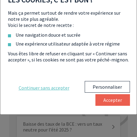
BCE :
Les taux monétaires directeurs
↩︎
Mais ça permet surtout de rendre votre expérience sur
EUROSTAT :
Indices des prix à la
notre site plus agréable.
Voici le secret de notre recette :
consommation harmonisés (IPCH)
↩︎
Une navigation douce et sucrée
Une expérience utilisateur adaptée à votre régime
Vous êtes libre de refuser en cliquant sur « Continuer sans
accepter », si les cookies ne sont pas votre péché-mignon.
À LIRE ÉGALEMENT SUR LES
Personnaliser
Continuer sans accepter
TAUX DIRECTEURS
Accepter
Baisse des taux de la BCE : vers un taux
neutre pour l’été 2025 ?