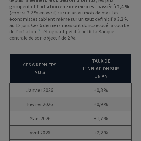
depuis la
fermeture du détroit d’Ormuz
, les prix
grimpent et
l’inflation en zone euro est passée à 2,4 %
(contre 2,2 % en avril) sur un an au mois de mai. Les
économistes tablent même sur un taux définitif à 3,2 %
au 12 juin. Ces 6 derniers mois ont donc secoué la courbe
3
de l’inflation
, éloignant petit à petit la Banque
centrale de son objectif de 2 %.
TAUX DE
CES 6 DERNIERS
L’INFLATION SUR
MOIS
UN AN
Janvier 2026
+0,3 %
Février 2026
+0,9 %
Mars 2026
+1,7 %
Avril 2026
+2,2 %