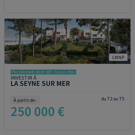
VOIR LE PROGRAMME
LMNP
PROGRAMME NEUF RÉF. 014-83-3960
INVESTIR À
LA SEYNE SUR MER
du T2 au T5
À partir de :
250 000 €