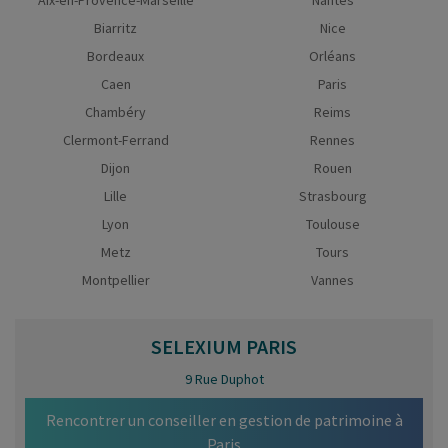
Aix-en-Provence-Marseille
Nantes
Biarritz
Nice
Bordeaux
Orléans
Caen
Paris
Chambéry
Reims
Clermont-Ferrand
Rennes
Dijon
Rouen
Lille
Strasbourg
Lyon
Toulouse
Metz
Tours
Montpellier
Vannes
SELEXIUM
PARIS
9 Rue Duphot
Rencontrer un conseiller en gestion de patrimoine à
Paris