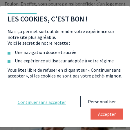
Toulon. En effet, vous pourrez ainsi bénéficier d’un logement
construit en suivant les dernières normes techniques et
thermiques. Ce qui n’est pas rien lorsque l’on bénéficie d’un
LES COOKIES, C’EST BON !
temps si clément à l’année pour éviter les coups de chauds.
Mais aussi et surtout d’un logement imaginé et conçu pour
Mais ça permet surtout de rendre votre expérience sur
s’adapter aux nouveaux modes de vie de ses habitants. Ainsi,
notre site plus agréable.
en faisant le choix d’acheter un appartement neuf à Toulon,
Voici le secret de notre recette :
vous profitez des prix d’un marché immobilier encore
abordable pour acquérir un logement moderne et pensé pour
Une navigation douce et sucrée
s’adapter aux prochaines décennies.
Une expérience utilisateur adaptée à votre régime
Rencontrer nos conseillers en
gestion de patrimoine
Vous êtes libre de refuser en cliquant sur « Continuer sans
à Aix-en-Provence
accepter », si les cookies ne sont pas votre péché-mignon.
Personnaliser
Continuer sans accepter
Accepter