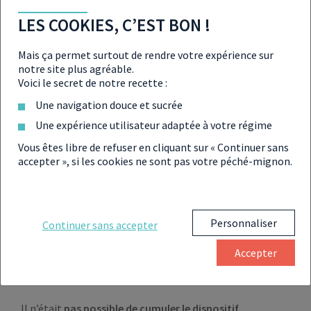
À LA LOI DEMESSINE
LES COOKIES, C’EST BON !
Pour bénéficier de l’avantage fiscal offert par le
Mais ça permet surtout de rendre votre expérience sur
dispositif Demessine, l’investisseur devait
respecter
notre site plus agréable.
plusieurs conditions
:
Voici le secret de notre recette :
Acheter un
bien dans une résidence de tourisme
Une navigation douce et sucrée
classée dans une Z.R.R
(Zone de Revitalisation
Une expérience utilisateur adaptée à votre régime
Rurale) ou dans une
zone rurale nouvelle
Vous êtes libre de refuser en cliquant sur « Continuer sans
accepter », si les cookies ne sont pas votre péché-mignon.
S’engager à
louer son bien non-meublé pendant
au moins 9 ans
à l’exploitant de la structure de
tourisme
Personnaliser
Continuer sans accepter
Mettre le
logement en location durant le mois qui
suivait l’acquisition du bien
ou la date
Accepter
d’achèvement des travaux
Il n’était
pas possible de cumuler le dispositif