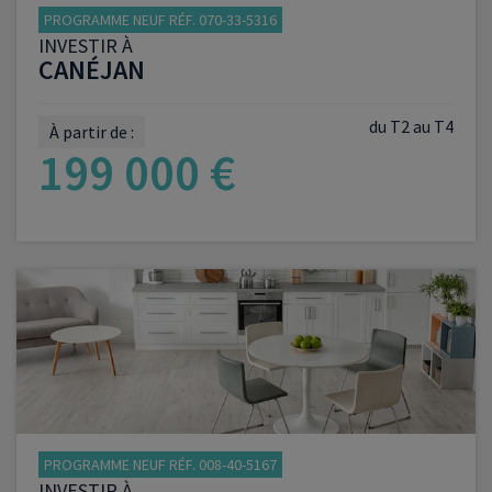
PROGRAMME NEUF RÉF. 070-33-5316
INVESTIR À
CANÉJAN
du T2 au T4
À partir de :
199 000 €
VOIR LE PROGRAMME
PROGRAMME NEUF RÉF. 008-40-5167
INVESTIR À