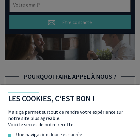
Être contacté
POURQUOI FAIRE APPEL À NOUS ?
Des conseillers en gestion de patrimoine qui vous
LES COOKIES, C’EST BON !
accompagnent tout au long de vos projets.
Mais ça permet surtout de rendre votre expérience sur
notre site plus agréable.
Des équipes implantées localement
Voici le secret de notre recette :
Une navigation douce et sucrée