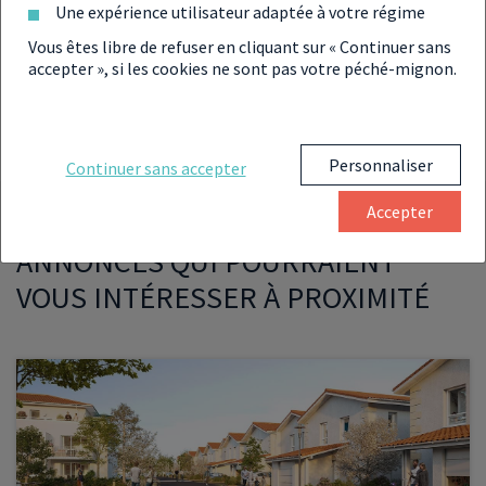
Des logements à consommation énergétique faible,
Une expérience utilisateur adaptée à votre régime
respectant la Réglementation Thermique 2012.
Vous êtes libre de refuser en cliquant sur « Continuer sans
accepter », si les cookies ne sont pas votre péché-mignon.
Personnaliser
Continuer sans accepter
Accepter
ANNONCES QUI POURRAIENT
VOUS INTÉRESSER À PROXIMITÉ