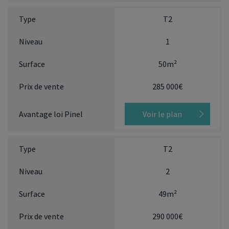
T2
1
50m²
285 000€
Voir le plan
T2
2
49m²
290 000€