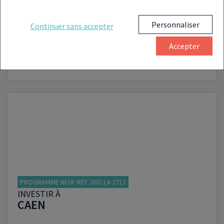
EQUEMAUVILLE
Personnaliser
Continuer sans accepter
du T2 au T4
À partir de :
138 000 €
Accepter
VOIR LE PROGRAMME
PROGRAMME NEUF RÉF. 002-14-2712
INVESTIR À
CAEN