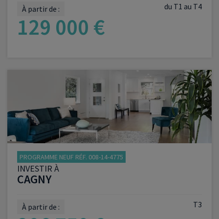
du T1 au T4
À partir de :
129 000 €
VOIR LE PROGRAMME
PROGRAMME NEUF RÉF. 008-14-4775
INVESTIR À
CAGNY
T3
À partir de :