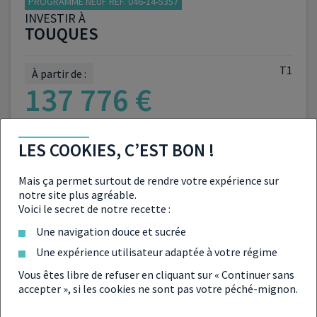
PROGRAMME NEUF RÉF. 046-14-5357
INVESTIR À
TOUQUES
T1
À partir de :
137 776 €
LES COOKIES, C’EST BON !
VOIR LE PROGRAMME
Mais ça permet surtout de rendre votre expérience sur
notre site plus agréable.
Voici le secret de notre recette :
Une navigation douce et sucrée
Une expérience utilisateur adaptée à votre régime
Vous êtes libre de refuser en cliquant sur « Continuer sans
PROGRAMME NEUF RÉF. 008-14-5401
accepter », si les cookies ne sont pas votre péché-mignon.
INVESTIR À