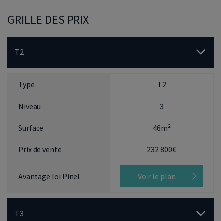
GRILLE DES PRIX
T2
T2
3
46m²
232 800€
Voir le plan
T3