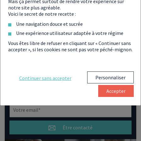
Mais ça permet surtout de rendre votre expérience sur
notre site plus agréable.
Voici le secret de notre recette :
Une navigation douce et sucrée
Partager l'annonce par mail
Une expérience utilisateur adaptée à votre régime
Envoyer l'annonce
Vous êtes libre de refuser en cliquant sur « Continuer sans
accepter », si les cookies ne sont pas votre péché-mignon.
OBTENIR PLUS D'INFORMATIONS
Personnaliser
Continuer sans accepter
SUR CETTE RÉSIDENCE
Accepter
Nous sommes à votre écoute.
Être contacté