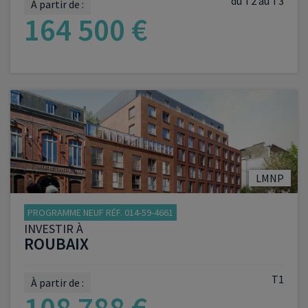
du T2 au T3
À partir de :
164 500 €
VOIR LE PROGRAMME
LMNP
PROGRAMME NEUF RÉF. 014-59-4661
INVESTIR À
ROUBAIX
T1
À partir de :