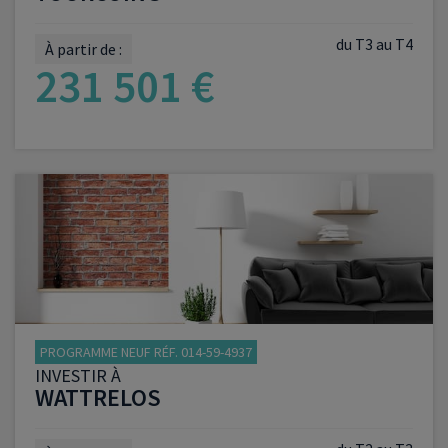
du T3 au T4
À partir de :
231 501 €
VOIR LE PROGRAMME
PROGRAMME NEUF RÉF. 014-59-4937
INVESTIR À
WATTRELOS