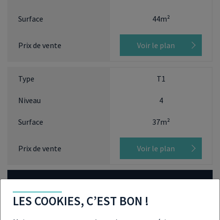
44m²
Voir le plan
T1
4
37m²
Voir le plan
T2
LES COOKIES, C’EST BON !