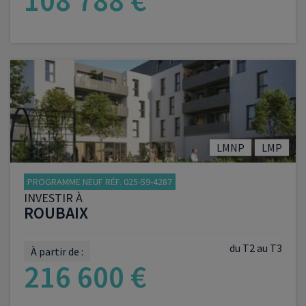
108 788 €
VOIR LE PROGRAMME
LMNP
LMP
PROGRAMME NEUF RÉF. 025-59-4287
INVESTIR À
ROUBAIX
du T2 au T3
À partir de :
216 600 €